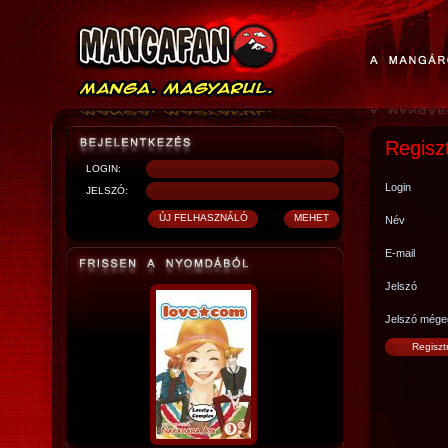
Regisz
LOGIN:
Login
JELSZÓ:
Név
E-mail
Jelszó
Jelszó mége