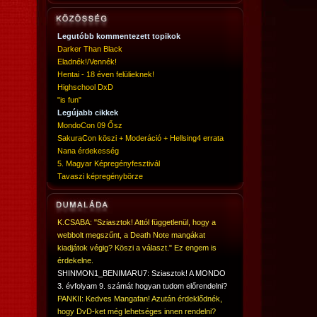
Legutóbb kommentezett topikok
Darker Than Black
Eladnék!/Vennék!
Hentai - 18 éven felülieknek!
Highschool DxD
"is fun"
Legújabb cikkek
MondoCon 09 Ősz
SakuraCon köszi + Moderáció + Hellsing4 errata
Nana érdekesség
5. Magyar Képregényfesztivál
Tavaszi képregénybörze
K.CSABA: "Sziasztok! Attól függetlenül, hogy a
webbolt megszűnt, a Death Note mangákat
kiadjátok végig? Köszi a választ." Ez engem is
érdekelne.
SHINMON1_BENIMARU7: Sziasztok! A MONDO
3. évfolyam 9. számát hogyan tudom előrendelni?
PANKII: Kedves Mangafan! Azután érdeklődnék,
hogy DvD-ket még lehetséges innen rendelni?