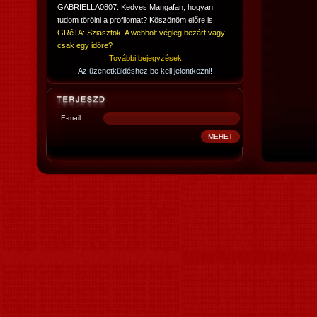
GABRIELLA0807: Kedves Mangafan, hogyan
tudom törölni a profilomat? Köszönöm előre is.
GRéTA: Sziasztok! A webbolt végleg bezárt vagy
csak egy időre?
További bejegyzések
Az üzenetküldéshez be kell jelentkezni!
E-mail: