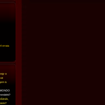
4 errata
hogy a
kat
gem is
A MONDO
rendelni?
lődnék,
delni?