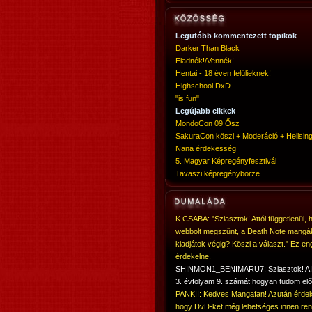
Legutóbb kommentezett topikok
Darker Than Black
Eladnék!/Vennék!
Hentai - 18 éven felülieknek!
Highschool DxD
"is fun"
Legújabb cikkek
MondoCon 09 Ősz
SakuraCon köszi + Moderáció + Hellsing
Nana érdekesség
5. Magyar Képregényfesztivál
Tavaszi képregénybörze
K.CSABA: "Sziasztok! Attól függetlenül, 
webbolt megszűnt, a Death Note mangá
kiadjátok végig? Köszi a választ." Ez en
érdekelne.
SHINMON1_BENIMARU7: Sziasztok! 
3. évfolyam 9. számát hogyan tudom elő
PANKII: Kedves Mangafan! Azután érdek
hogy DvD-ket még lehetséges innen ren