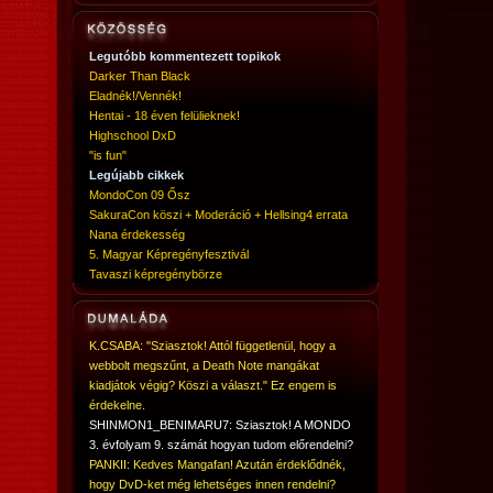
Legutóbb kommentezett topikok
Darker Than Black
Eladnék!/Vennék!
Hentai - 18 éven felülieknek!
Highschool DxD
"is fun"
Legújabb cikkek
MondoCon 09 Ősz
SakuraCon köszi + Moderáció + Hellsing4 errata
Nana érdekesség
5. Magyar Képregényfesztivál
Tavaszi képregénybörze
K.CSABA: "Sziasztok! Attól függetlenül, hogy a
webbolt megszűnt, a Death Note mangákat
kiadjátok végig? Köszi a választ." Ez engem is
érdekelne.
SHINMON1_BENIMARU7: Sziasztok! A MONDO
3. évfolyam 9. számát hogyan tudom előrendelni?
PANKII: Kedves Mangafan! Azután érdeklődnék,
hogy DvD-ket még lehetséges innen rendelni?