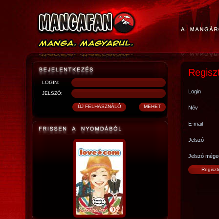
Regisz
LOGIN:
Login
JELSZÓ:
Név
E-mail
Jelszó
Jelszó mége