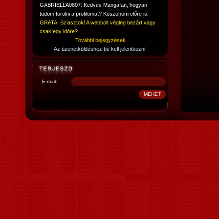
GABRIELLA0807: Kedves Mangafan, hogyan
tudom törölni a profilomat? Köszönöm előre is.
GRéTA: Sziasztok! A webbolt végleg bezárt vagy
csak egy időre?
További bejegyzések
Az üzenetküldéshez be kell jelentkezni!
E-mail: