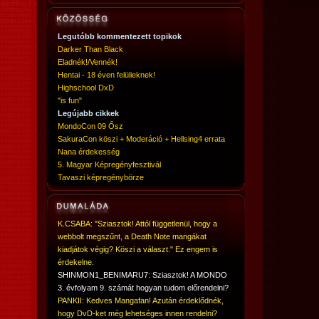
Legutóbb kommentezett topikok
Darker Than Black
Eladnék!/Vennék!
Hentai - 18 éven felülieknek!
Highschool DxD
"is fun"
Legújabb cikkek
MondoCon 09 Ősz
SakuraCon köszi + Moderáció + Hellsing4 errata
Nana érdekesség
5. Magyar Képregényfesztivál
Tavaszi képregénybörze
K.CSABA: "Sziasztok! Attól függetlenül, hogy a
webbolt megszűnt, a Death Note mangákat
kiadjátok végig? Köszi a választ." Ez engem is
érdekelne.
SHINMON1_BENIMARU7: Sziasztok! A MONDO
3. évfolyam 9. számát hogyan tudom előrendelni?
PANKII: Kedves Mangafan! Azután érdeklődnék,
hogy DvD-ket még lehetséges innen rendelni?