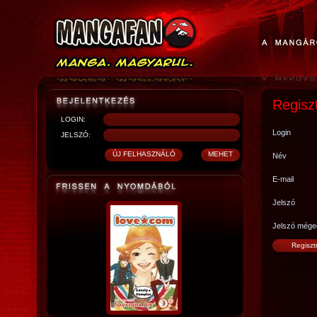
Regisz
LOGIN:
Login
JELSZÓ:
Név
E-mail
Jelszó
Jelszó mége