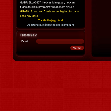
GABRIELLA0807: Kedves Mangafan, hogyan
tudom törölni a profilomat? Köszönöm előre is.
GRéTA: Sziasztok! A webbolt végleg bezárt vagy
csak egy időre?
További bejegyzések
Az üzenetküldéshez be kell jelentkezni!
E-mail: