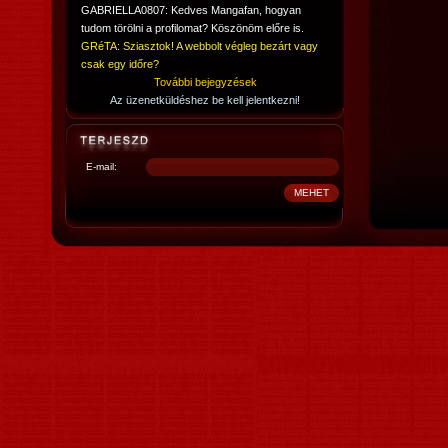
GABRIELLA0807: Kedves Mangafan, hogyan
tudom törölni a profilomat? Köszönöm előre is.
GRéTA: Sziasztok! A webbolt végleg bezárt vagy
csak egy időre?
További bejegyzések
Az üzenetküldéshez be kell jelentkezni!
E-mail: