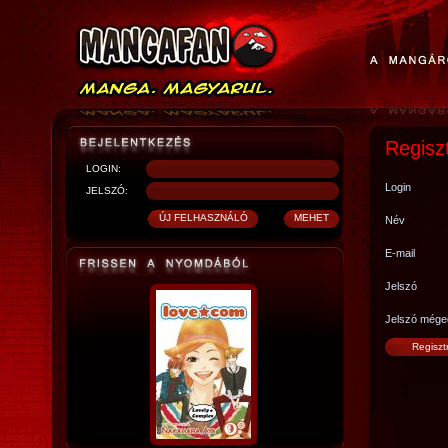
Regisz
LOGIN:
Login
JELSZÓ:
Név
E-mail
Jelszó
Jelszó mége