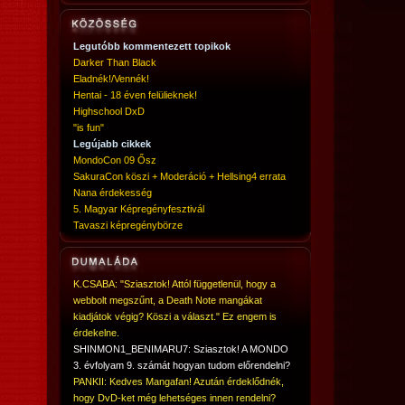
Legutóbb kommentezett topikok
Darker Than Black
Eladnék!/Vennék!
Hentai - 18 éven felülieknek!
Highschool DxD
"is fun"
Legújabb cikkek
MondoCon 09 Ősz
SakuraCon köszi + Moderáció + Hellsing4 errata
Nana érdekesség
5. Magyar Képregényfesztivál
Tavaszi képregénybörze
K.CSABA: "Sziasztok! Attól függetlenül, hogy a
webbolt megszűnt, a Death Note mangákat
kiadjátok végig? Köszi a választ." Ez engem is
érdekelne.
SHINMON1_BENIMARU7: Sziasztok! A MONDO
3. évfolyam 9. számát hogyan tudom előrendelni?
PANKII: Kedves Mangafan! Azután érdeklődnék,
hogy DvD-ket még lehetséges innen rendelni?