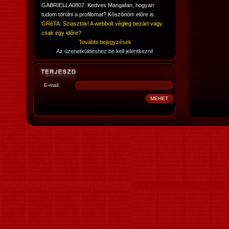
GABRIELLA0807: Kedves Mangafan, hogyan
tudom törölni a profilomat? Köszönöm előre is.
GRéTA: Sziasztok! A webbolt végleg bezárt vagy
csak egy időre?
További bejegyzések
Az üzenetküldéshez be kell jelentkezni!
E-mail: