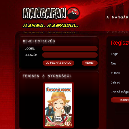
Regisz
LOGIN:
Login
JELSZÓ:
Név
E-mail
Jelszó
Jelszó mége