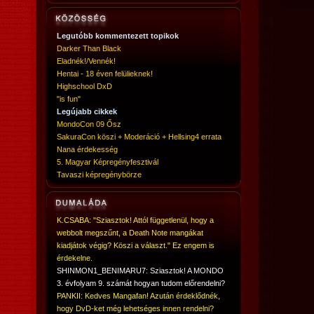
Legutóbb kommentezett topikok
Darker Than Black
Eladnék!/Vennék!
Hentai - 18 éven felülieknek!
Highschool DxD
"is fun"
Legújabb cikkek
MondoCon 09 Ősz
SakuraCon köszi + Moderáció + Hellsing4 errata
Nana érdekesség
5. Magyar Képregényfesztivál
Tavaszi képregénybörze
K.CSABA: "Sziasztok! Attól függetlenül, hogy a
webbolt megszűnt, a Death Note mangákat
kiadjátok végig? Köszi a választ." Ez engem is
érdekelne.
SHINMON1_BENIMARU7: Sziasztok! A MONDO
3. évfolyam 9. számát hogyan tudom előrendelni?
PANKII: Kedves Mangafan! Azután érdeklődnék,
hogy DvD-ket még lehetséges innen rendelni?