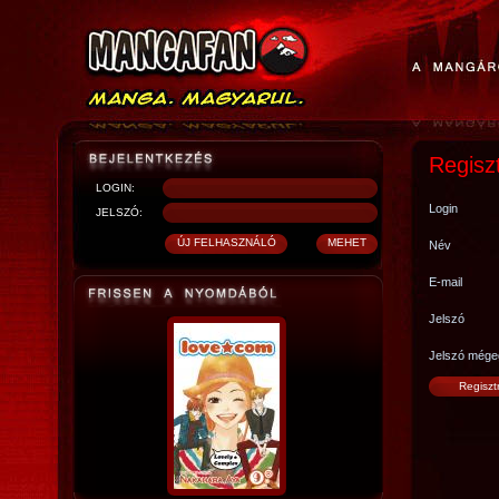
Regisz
LOGIN:
Login
JELSZÓ:
Név
E-mail
Jelszó
Jelszó mége