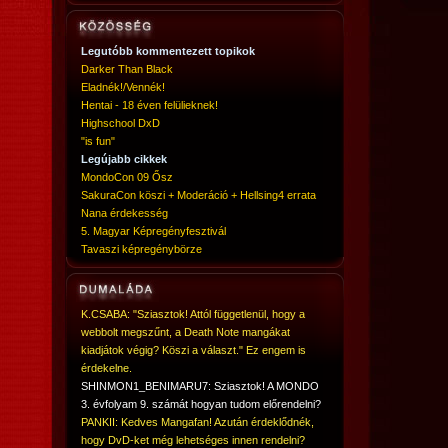
Legutóbb kommentezett topikok
Darker Than Black
Eladnék!/Vennék!
Hentai - 18 éven felülieknek!
Highschool DxD
"is fun"
Legújabb cikkek
MondoCon 09 Ősz
SakuraCon köszi + Moderáció + Hellsing4 errata
Nana érdekesség
5. Magyar Képregényfesztivál
Tavaszi képregénybörze
K.CSABA: "Sziasztok! Attól függetlenül, hogy a
webbolt megszűnt, a Death Note mangákat
kiadjátok végig? Köszi a választ." Ez engem is
érdekelne.
SHINMON1_BENIMARU7: Sziasztok! A MONDO
3. évfolyam 9. számát hogyan tudom előrendelni?
PANKII: Kedves Mangafan! Azután érdeklődnék,
hogy DvD-ket még lehetséges innen rendelni?