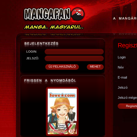
Regisz
LOGIN:
Login
JELSZÓ:
Név
E-mail
Jelszó
Jelszó mége