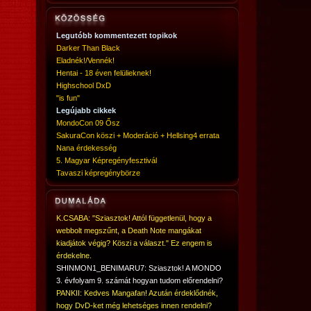
Legutóbb kommentezett topikok
Darker Than Black
Eladnék!/Vennék!
Hentai - 18 éven felülieknek!
Highschool DxD
"is fun"
Legújabb cikkek
MondoCon 09 Ősz
SakuraCon köszi + Moderáció + Hellsing4 errata
Nana érdekesség
5. Magyar Képregényfesztivál
Tavaszi képregénybörze
K.CSABA: "Sziasztok! Attól függetlenül, hogy a
webbolt megszűnt, a Death Note mangákat
kiadjátok végig? Köszi a választ." Ez engem is
érdekelne.
SHINMON1_BENIMARU7: Sziasztok! A MONDO
3. évfolyam 9. számát hogyan tudom előrendelni?
PANKII: Kedves Mangafan! Azután érdeklődnék,
hogy DvD-ket még lehetséges innen rendelni?