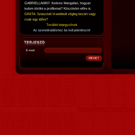
GABRIELLA0807: Kedves Mangafan, hogyan
tudom törölni a profilomat? Köszönöm előre is.
GRéTA: Sziasztok! A webbolt végleg bezárt vagy
csak egy időre?
További bejegyzések
Az üzenetküldéshez be kell jelentkezni!
E-mail: