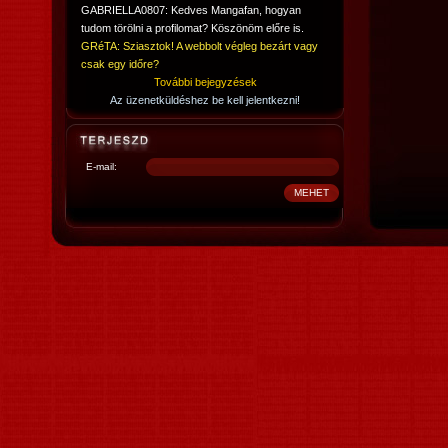
GABRIELLA0807: Kedves Mangafan, hogyan
tudom törölni a profilomat? Köszönöm előre is.
GRéTA: Sziasztok! A webbolt végleg bezárt vagy
csak egy időre?
További bejegyzések
Az üzenetküldéshez be kell jelentkezni!
E-mail: