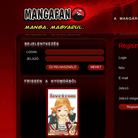
Regisz
LOGIN:
Login
JELSZÓ:
Név
E-mail
Jelszó
Jelszó mége