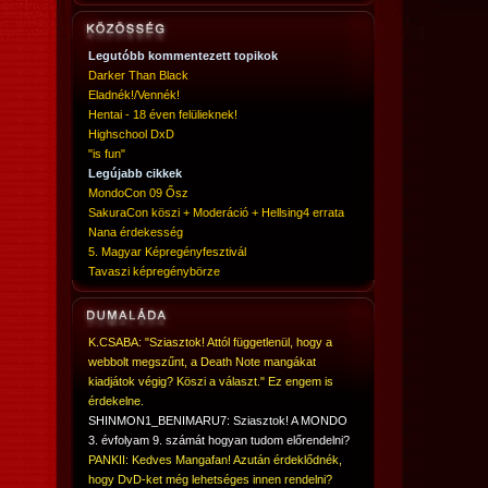
Legutóbb kommentezett topikok
Darker Than Black
Eladnék!/Vennék!
Hentai - 18 éven felülieknek!
Highschool DxD
"is fun"
Legújabb cikkek
MondoCon 09 Ősz
SakuraCon köszi + Moderáció + Hellsing4 errata
Nana érdekesség
5. Magyar Képregényfesztivál
Tavaszi képregénybörze
K.CSABA: "Sziasztok! Attól függetlenül, hogy a
webbolt megszűnt, a Death Note mangákat
kiadjátok végig? Köszi a választ." Ez engem is
érdekelne.
SHINMON1_BENIMARU7: Sziasztok! A MONDO
3. évfolyam 9. számát hogyan tudom előrendelni?
PANKII: Kedves Mangafan! Azután érdeklődnék,
hogy DvD-ket még lehetséges innen rendelni?