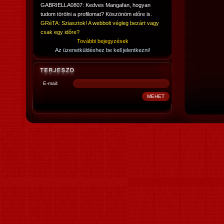
GABRIELLA0807: Kedves Mangafan, hogyan
tudom törölni a profilomat? Köszönöm előre is.
GRéTA: Sziasztok! A webbolt végleg bezárt vagy
csak egy időre?
További bejegyzések
Az üzenetküldéshez be kell jelentkezni!
E-mail: