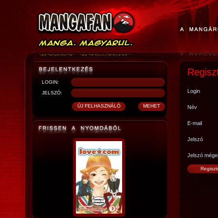
Regisz
LOGIN:
Login
JELSZÓ:
Név
E-mail
Jelszó
Jelszó mége