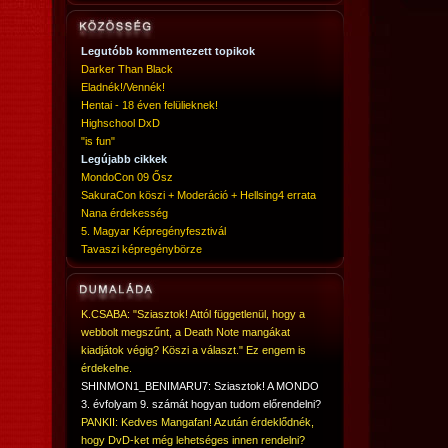
Legutóbb kommentezett topikok
Darker Than Black
Eladnék!/Vennék!
Hentai - 18 éven felülieknek!
Highschool DxD
"is fun"
Legújabb cikkek
MondoCon 09 Ősz
SakuraCon köszi + Moderáció + Hellsing4 errata
Nana érdekesség
5. Magyar Képregényfesztivál
Tavaszi képregénybörze
K.CSABA: "Sziasztok! Attól függetlenül, hogy a
webbolt megszűnt, a Death Note mangákat
kiadjátok végig? Köszi a választ." Ez engem is
érdekelne.
SHINMON1_BENIMARU7: Sziasztok! A MONDO
3. évfolyam 9. számát hogyan tudom előrendelni?
PANKII: Kedves Mangafan! Azután érdeklődnék,
hogy DvD-ket még lehetséges innen rendelni?