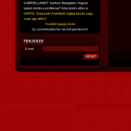
GABRIELLA0807: Kedves Mangafan, hogyan
tudom törölni a profilomat? Köszönöm előre is.
GRéTA: Sziasztok! A webbolt végleg bezárt vagy
csak egy időre?
További bejegyzések
Az üzenetküldéshez be kell jelentkezni!
E-mail: