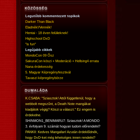
Legutóbb kommentezett topikok
Darker Than Black
Eladnék!/Vennék!
Hentai - 18 éven felülieknek!
Highschool DxD
"is fun"
Legújabb cikkek
MondoCon 09 Ősz
SakuraCon köszi + Moderáció + Hellsing4 errata
Nana érdekesség
5. Magyar Képregényfesztivál
Tavaszi képregénybörze
K.CSABA: "Sziasztok! Attól függetlenül, hogy a
webbolt megszűnt, a Death Note mangákat
kiadjátok végig? Köszi a választ." Ez engem is
érdekelne.
SHINMON1_BENIMARU7: Sziasztok! A MONDO
3. évfolyam 9. számát hogyan tudom előrendelni?
PANKII: Kedves Mangafan! Azután érdeklődnék,
hogy DvD-ket még lehetséges innen rendelni?