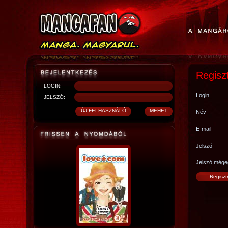
Regisz
LOGIN:
Login
JELSZÓ:
Név
E-mail
Jelszó
Jelszó mége