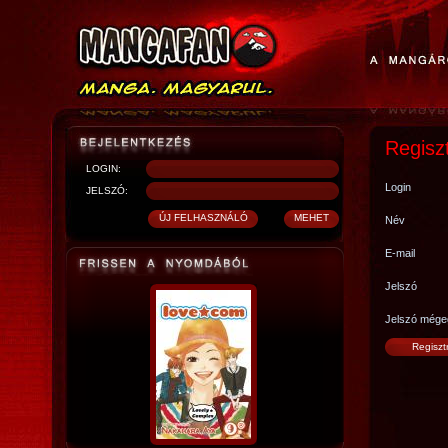
Regisz
LOGIN:
Login
JELSZÓ:
Név
E-mail
Jelszó
Jelszó mége