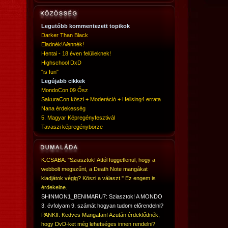
Legutóbb kommentezett topikok
Darker Than Black
Eladnék!/Vennék!
Hentai - 18 éven felülieknek!
Highschool DxD
"is fun"
Legújabb cikkek
MondoCon 09 Ősz
SakuraCon köszi + Moderáció + Hellsing4 errata
Nana érdekesség
5. Magyar Képregényfesztivál
Tavaszi képregénybörze
K.CSABA: "Sziasztok! Attól függetlenül, hogy a
webbolt megszűnt, a Death Note mangákat
kiadjátok végig? Köszi a választ." Ez engem is
érdekelne.
SHINMON1_BENIMARU7: Sziasztok! A MONDO
3. évfolyam 9. számát hogyan tudom előrendelni?
PANKII: Kedves Mangafan! Azután érdeklődnék,
hogy DvD-ket még lehetséges innen rendelni?