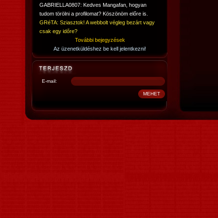
GABRIELLA0807: Kedves Mangafan, hogyan
tudom törölni a profilomat? Köszönöm előre is.
GRéTA: Sziasztok! A webbolt végleg bezárt vagy
csak egy időre?
További bejegyzések
Az üzenetküldéshez be kell jelentkezni!
E-mail: