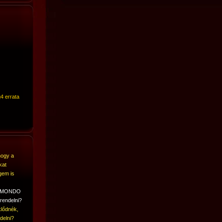
4 errata
hogy a
kat
gem is
A MONDO
rendelni?
lődnék,
delni?