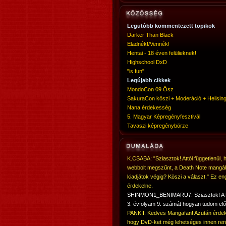
Legutóbb kommentezett topikok
Darker Than Black
Eladnék!/Vennék!
Hentai - 18 éven felülieknek!
Highschool DxD
"is fun"
Legújabb cikkek
MondoCon 09 Ősz
SakuraCon köszi + Moderáció + Hellsing
Nana érdekesség
5. Magyar Képregényfesztivál
Tavaszi képregénybörze
K.CSABA: "Sziasztok! Attól függetlenül, 
webbolt megszűnt, a Death Note mangá
kiadjátok végig? Köszi a választ." Ez en
érdekelne.
SHINMON1_BENIMARU7: Sziasztok! 
3. évfolyam 9. számát hogyan tudom elő
PANKII: Kedves Mangafan! Azután érdek
hogy DvD-ket még lehetséges innen ren