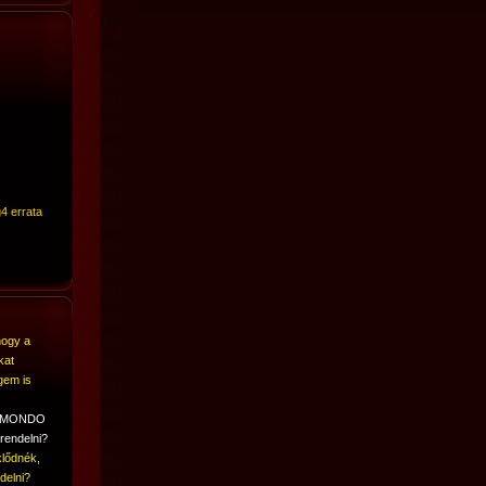
4 errata
hogy a
kat
gem is
A MONDO
rendelni?
lődnék,
delni?