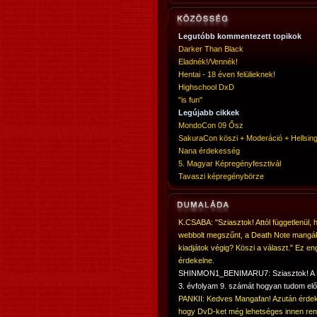
Legutóbb kommentezett topikok
Darker Than Black
Eladnék!/Vennék!
Hentai - 18 éven felülieknek!
Highschool DxD
"is fun"
Legújabb cikkek
MondoCon 09 Ősz
SakuraCon köszi + Moderáció + Hellsing
Nana érdekesség
5. Magyar Képregényfesztivál
Tavaszi képregénybörze
K.CSABA: "Sziasztok! Attól függetlenül, 
webbolt megszűnt, a Death Note mangá
kiadjátok végig? Köszi a választ." Ez en
érdekelne.
SHINMON1_BENIMARU7: Sziasztok! 
3. évfolyam 9. számát hogyan tudom elő
PANKII: Kedves Mangafan! Azután érdek
hogy DvD-ket még lehetséges innen ren