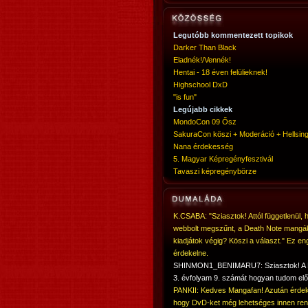
Legutóbb kommentezett topikok
Darker Than Black
Eladnék!/Vennék!
Hentai - 18 éven felülieknek!
Highschool DxD
"is fun"
Legújabb cikkek
MondoCon 09 Ősz
SakuraCon köszi + Moderáció + Hellsing
Nana érdekesség
5. Magyar Képregényfesztivál
Tavaszi képregénybörze
K.CSABA: "Sziasztok! Attól függetlenül, 
webbolt megszűnt, a Death Note mangá
kiadjátok végig? Köszi a választ." Ez en
érdekelne.
SHINMON1_BENIMARU7: Sziasztok! 
3. évfolyam 9. számát hogyan tudom elő
PANKII: Kedves Mangafan! Azután érdek
hogy DvD-ket még lehetséges innen ren