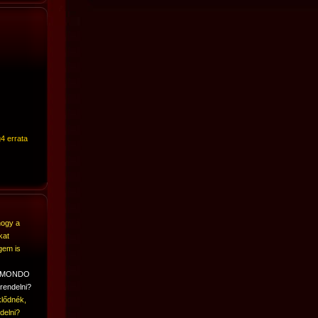
4 errata
hogy a
kat
gem is
A MONDO
rendelni?
lődnék,
delni?