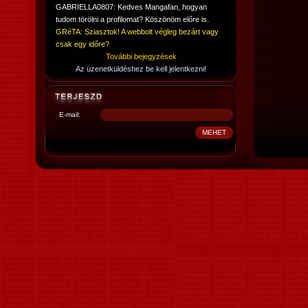
GABRIELLA0807: Kedves Mangafan, hogyan
tudom törölni a profilomat? Köszönöm előre is.
GRéTA: Sziasztok! A webbolt végleg bezárt vagy
csak egy időre?
További bejegyzések
Az üzenetküldéshez be kell jelentkezni!
E-mail: