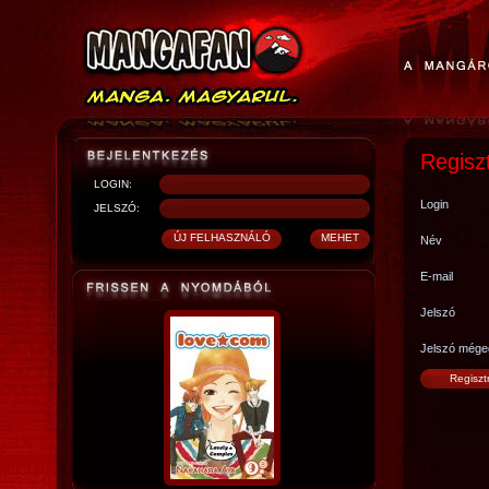
Regisz
LOGIN:
Login
JELSZÓ:
Név
E-mail
Jelszó
Jelszó mége