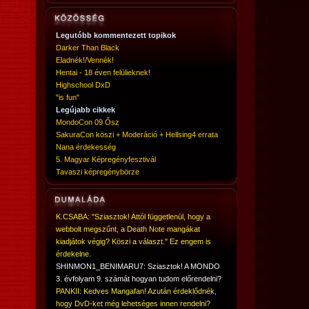
Legutóbb kommentezett topikok
Darker Than Black
Eladnék!/Vennék!
Hentai - 18 éven felülieknek!
Highschool DxD
"is fun"
Legújabb cikkek
MondoCon 09 Ősz
SakuraCon köszi + Moderáció + Hellsing4 errata
Nana érdekesség
5. Magyar Képregényfesztivál
Tavaszi képregénybörze
K.CSABA: "Sziasztok! Attól függetlenül, hogy a
webbolt megszűnt, a Death Note mangákat
kiadjátok végig? Köszi a választ." Ez engem is
érdekelne.
SHINMON1_BENIMARU7: Sziasztok! A MONDO
3. évfolyam 9. számát hogyan tudom előrendelni?
PANKII: Kedves Mangafan! Azután érdeklődnék,
hogy DvD-ket még lehetséges innen rendelni?