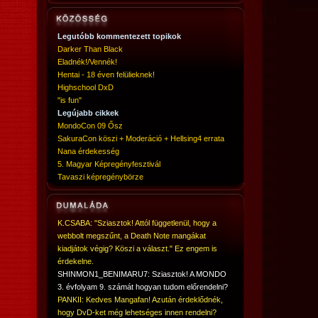
Legutóbb kommentezett topikok
Darker Than Black
Eladnék!/Vennék!
Hentai - 18 éven felülieknek!
Highschool DxD
"is fun"
Legújabb cikkek
MondoCon 09 Ősz
SakuraCon köszi + Moderáció + Hellsing4 errata
Nana érdekesség
5. Magyar Képregényfesztivál
Tavaszi képregénybörze
K.CSABA: "Sziasztok! Attól függetlenül, hogy a
webbolt megszűnt, a Death Note mangákat
kiadjátok végig? Köszi a választ." Ez engem is
érdekelne.
SHINMON1_BENIMARU7: Sziasztok! A MONDO
3. évfolyam 9. számát hogyan tudom előrendelni?
PANKII: Kedves Mangafan! Azután érdeklődnék,
hogy DvD-ket még lehetséges innen rendelni?