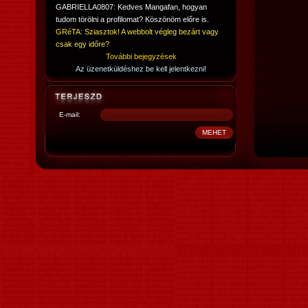
GABRIELLA0807: Kedves Mangafan, hogyan
tudom törölni a profilomat? Köszönöm előre is.
GRéTA: Sziasztok! A webbolt végleg bezárt vagy
csak egy időre?
További bejegyzések
Az üzenetküldéshez be kell jelentkezni!
E-mail: