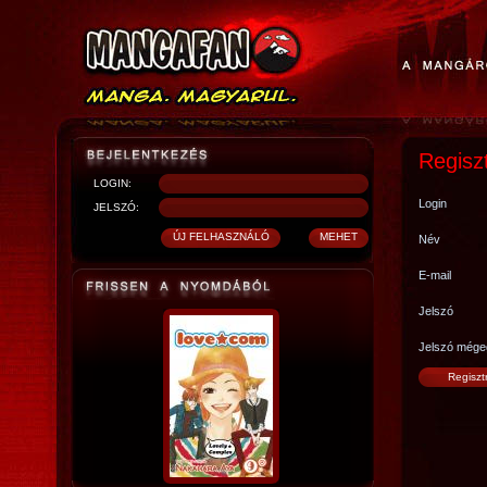
Regisz
LOGIN:
Login
JELSZÓ:
Név
E-mail
Jelszó
Jelszó mége