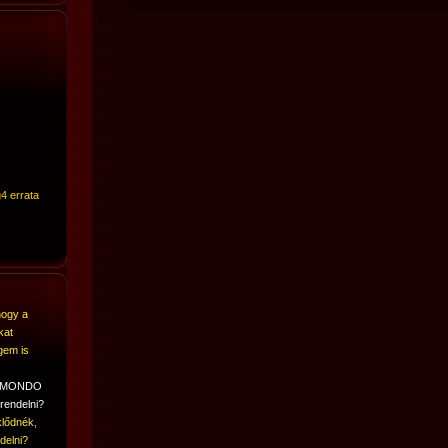
4 errata
hogy a
kat
gem is
A MONDO
rendelni?
lődnék,
delni?