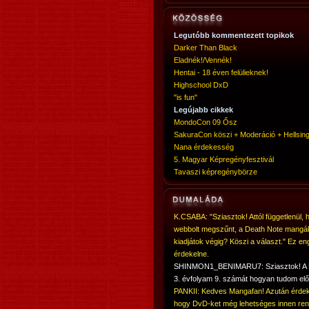
Legutóbb kommentezett topikok
Darker Than Black
Eladnék!/Vennék!
Hentai - 18 éven felülieknek!
Highschool DxD
"is fun"
Legújabb cikkek
MondoCon 09 Ősz
SakuraCon köszi + Moderáció + Hellsing
Nana érdekesség
5. Magyar Képregényfesztivál
Tavaszi képregénybörze
K.CSABA: "Sziasztok! Attól függetlenül, 
webbolt megszűnt, a Death Note mangá
kiadjátok végig? Köszi a választ." Ez en
érdekelne.
SHINMON1_BENIMARU7: Sziasztok! 
3. évfolyam 9. számát hogyan tudom elő
PANKII: Kedves Mangafan! Azután érdek
hogy DvD-ket még lehetséges innen ren