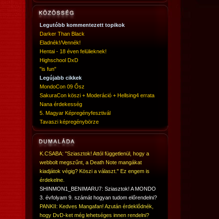
Legutóbb kommentezett topikok
Darker Than Black
Eladnék!/Vennék!
Hentai - 18 éven felülieknek!
Highschool DxD
"is fun"
Legújabb cikkek
MondoCon 09 Ősz
SakuraCon köszi + Moderáció + Hellsing4 errata
Nana érdekesség
5. Magyar Képregényfesztivál
Tavaszi képregénybörze
K.CSABA: "Sziasztok! Attól függetlenül, hogy a
webbolt megszűnt, a Death Note mangákat
kiadjátok végig? Köszi a választ." Ez engem is
érdekelne.
SHINMON1_BENIMARU7: Sziasztok! A MONDO
3. évfolyam 9. számát hogyan tudom előrendelni?
PANKII: Kedves Mangafan! Azután érdeklődnék,
hogy DvD-ket még lehetséges innen rendelni?