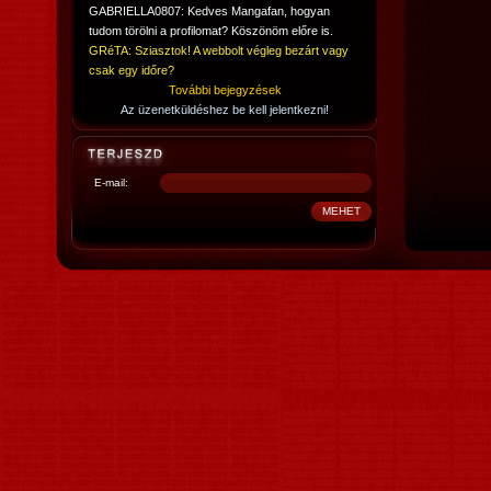
GABRIELLA0807: Kedves Mangafan, hogyan
tudom törölni a profilomat? Köszönöm előre is.
GRéTA: Sziasztok! A webbolt végleg bezárt vagy
csak egy időre?
További bejegyzések
Az üzenetküldéshez be kell jelentkezni!
E-mail: