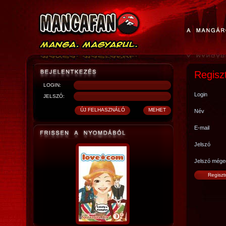
Regisz
LOGIN:
Login
JELSZÓ:
Név
E-mail
Jelszó
Jelszó mége