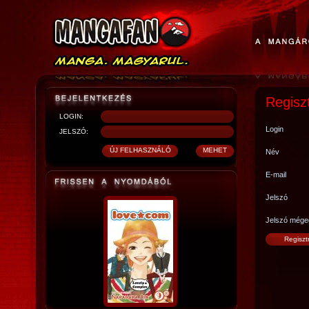
Regisz
LOGIN:
Login
JELSZÓ:
Név
E-mail
Jelszó
Jelszó mége