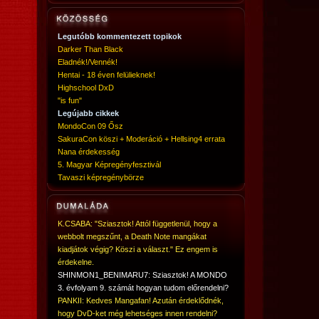
Legutóbb kommentezett topikok
Darker Than Black
Eladnék!/Vennék!
Hentai - 18 éven felülieknek!
Highschool DxD
"is fun"
Legújabb cikkek
MondoCon 09 Ősz
SakuraCon köszi + Moderáció + Hellsing4 errata
Nana érdekesség
5. Magyar Képregényfesztivál
Tavaszi képregénybörze
K.CSABA: "Sziasztok! Attól függetlenül, hogy a
webbolt megszűnt, a Death Note mangákat
kiadjátok végig? Köszi a választ." Ez engem is
érdekelne.
SHINMON1_BENIMARU7: Sziasztok! A MONDO
3. évfolyam 9. számát hogyan tudom előrendelni?
PANKII: Kedves Mangafan! Azután érdeklődnék,
hogy DvD-ket még lehetséges innen rendelni?