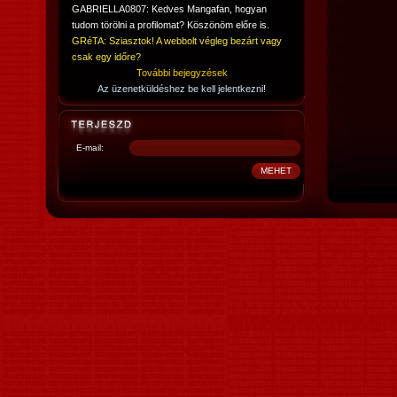
GABRIELLA0807: Kedves Mangafan, hogyan
tudom törölni a profilomat? Köszönöm előre is.
GRéTA: Sziasztok! A webbolt végleg bezárt vagy
csak egy időre?
További bejegyzések
Az üzenetküldéshez be kell jelentkezni!
E-mail: