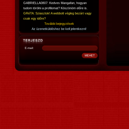
GABRIELLA0807: Kedves Mangafan, hogyan
tudom törölni a profilomat? Köszönöm előre is.
GRéTA: Sziasztok! A webbolt végleg bezárt vagy
csak egy időre?
További bejegyzések
Az üzenetküldéshez be kell jelentkezni!
E-mail: