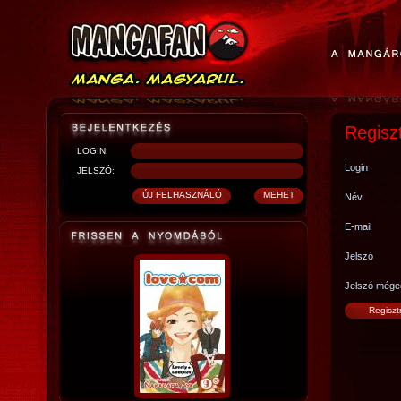
Regisz
LOGIN:
Login
JELSZÓ:
Név
E-mail
Jelszó
Jelszó mége