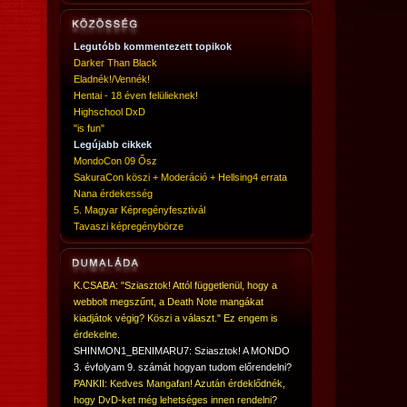
Legutóbb kommentezett topikok
Darker Than Black
Eladnék!/Vennék!
Hentai - 18 éven felülieknek!
Highschool DxD
"is fun"
Legújabb cikkek
MondoCon 09 Ősz
SakuraCon köszi + Moderáció + Hellsing4 errata
Nana érdekesség
5. Magyar Képregényfesztivál
Tavaszi képregénybörze
K.CSABA: "Sziasztok! Attól függetlenül, hogy a
webbolt megszűnt, a Death Note mangákat
kiadjátok végig? Köszi a választ." Ez engem is
érdekelne.
SHINMON1_BENIMARU7: Sziasztok! A MONDO
3. évfolyam 9. számát hogyan tudom előrendelni?
PANKII: Kedves Mangafan! Azután érdeklődnék,
hogy DvD-ket még lehetséges innen rendelni?