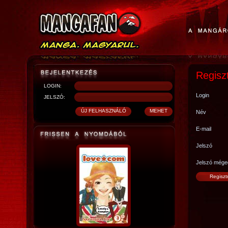
Regisz
LOGIN:
Login
JELSZÓ:
Név
E-mail
Jelszó
Jelszó mége