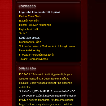
Legutóbb kommentezett topikok
Darker Than Black
Eladnék!/Vennék!
Hentai - 18 éven felülieknek!
Highschool DxD
"is fun"
Legújabb cikkek
MondoCon 09 Ősz
SakuraCon köszi + Moderáció + Hellsing4 errata
Nana érdekesség
5. Magyar Képregényfesztivál
Tavaszi képregénybörze
K.CSABA: "Sziasztok! Attól függetlenül, hogy a
webbolt megszűnt, a Death Note mangákat
kiadjátok végig? Köszi a választ." Ez engem is
érdekelne.
SHINMON1_BENIMARU7: Sziasztok! A MONDO
3. évfolyam 9. számát hogyan tudom előrendelni?
PANKII: Kedves Mangafan! Azután érdeklődnék,
hogy DvD-ket még lehetséges innen rendelni?