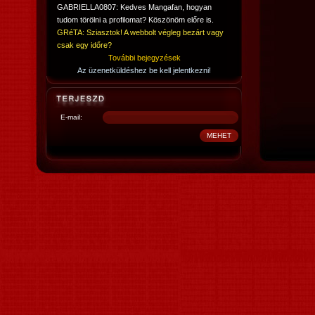
GABRIELLA0807: Kedves Mangafan, hogyan
tudom törölni a profilomat? Köszönöm előre is.
GRéTA: Sziasztok! A webbolt végleg bezárt vagy
csak egy időre?
További bejegyzések
Az üzenetküldéshez be kell jelentkezni!
E-mail: