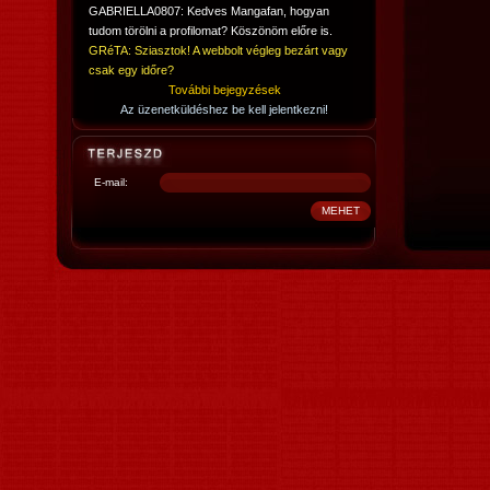
GABRIELLA0807: Kedves Mangafan, hogyan
tudom törölni a profilomat? Köszönöm előre is.
GRéTA: Sziasztok! A webbolt végleg bezárt vagy
csak egy időre?
További bejegyzések
Az üzenetküldéshez be kell jelentkezni!
E-mail: