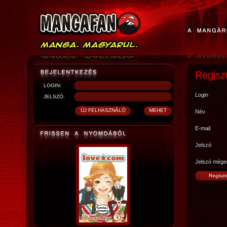
Regisz
LOGIN:
Login
JELSZÓ:
Név
E-mail
Jelszó
Jelszó mége