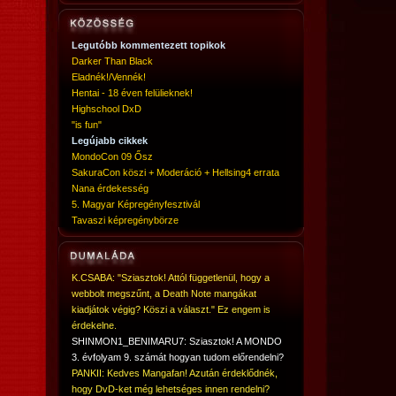
Legutóbb kommentezett topikok
Darker Than Black
Eladnék!/Vennék!
Hentai - 18 éven felülieknek!
Highschool DxD
"is fun"
Legújabb cikkek
MondoCon 09 Ősz
SakuraCon köszi + Moderáció + Hellsing4 errata
Nana érdekesség
5. Magyar Képregényfesztivál
Tavaszi képregénybörze
K.CSABA: "Sziasztok! Attól függetlenül, hogy a
webbolt megszűnt, a Death Note mangákat
kiadjátok végig? Köszi a választ." Ez engem is
érdekelne.
SHINMON1_BENIMARU7: Sziasztok! A MONDO
3. évfolyam 9. számát hogyan tudom előrendelni?
PANKII: Kedves Mangafan! Azután érdeklődnék,
hogy DvD-ket még lehetséges innen rendelni?