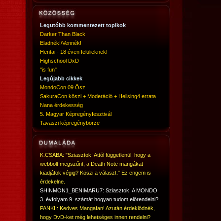
Legutóbb kommentezett topikok
Darker Than Black
Eladnék!/Vennék!
Hentai - 18 éven felülieknek!
Highschool DxD
"is fun"
Legújabb cikkek
MondoCon 09 Ősz
SakuraCon köszi + Moderáció + Hellsing4 errata
Nana érdekesség
5. Magyar Képregényfesztivál
Tavaszi képregénybörze
K.CSABA: "Sziasztok! Attól függetlenül, hogy a
webbolt megszűnt, a Death Note mangákat
kiadjátok végig? Köszi a választ." Ez engem is
érdekelne.
SHINMON1_BENIMARU7: Sziasztok! A MONDO
3. évfolyam 9. számát hogyan tudom előrendelni?
PANKII: Kedves Mangafan! Azután érdeklődnék,
hogy DvD-ket még lehetséges innen rendelni?