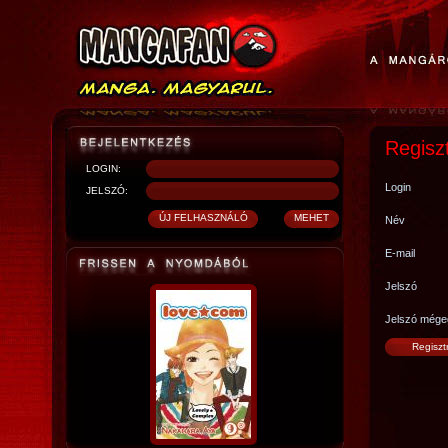
Regisz
LOGIN:
Login
JELSZÓ:
Név
E-mail
Jelszó
Jelszó mége