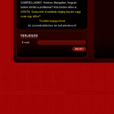
GABRIELLA0807: Kedves Mangafan, hogyan
tudom törölni a profilomat? Köszönöm előre is.
GRéTA: Sziasztok! A webbolt végleg bezárt vagy
csak egy időre?
További bejegyzések
Az üzenetküldéshez be kell jelentkezni!
E-mail: