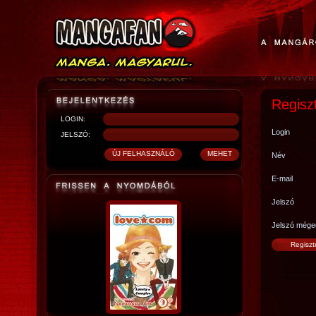
Regisz
LOGIN:
Login
JELSZÓ:
Név
E-mail
Jelszó
Jelszó mége