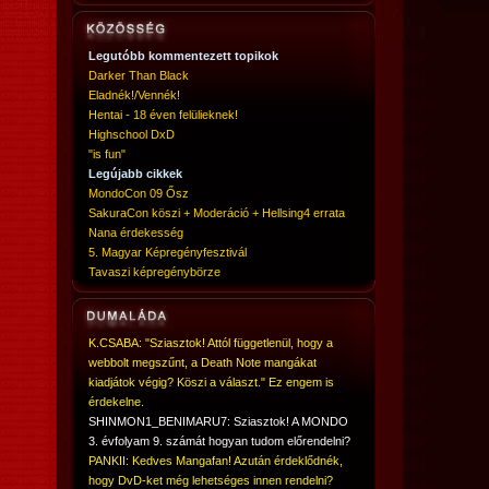
Legutóbb kommentezett topikok
Darker Than Black
Eladnék!/Vennék!
Hentai - 18 éven felülieknek!
Highschool DxD
"is fun"
Legújabb cikkek
MondoCon 09 Ősz
SakuraCon köszi + Moderáció + Hellsing4 errata
Nana érdekesség
5. Magyar Képregényfesztivál
Tavaszi képregénybörze
K.CSABA: "Sziasztok! Attól függetlenül, hogy a
webbolt megszűnt, a Death Note mangákat
kiadjátok végig? Köszi a választ." Ez engem is
érdekelne.
SHINMON1_BENIMARU7: Sziasztok! A MONDO
3. évfolyam 9. számát hogyan tudom előrendelni?
PANKII: Kedves Mangafan! Azután érdeklődnék,
hogy DvD-ket még lehetséges innen rendelni?