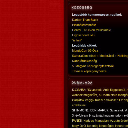
Legutóbb kommentezett topikok
Darker Than Black
Eladnék!/Vennék!
Hentai - 18 éven felülieknek!
Highschool DxD
"is fun"
Legújabb cikkek
MondoCon 09 Ősz
SakuraCon köszi + Moderáció + Hellsing
Nana érdekesség
5. Magyar Képregényfesztivál
Tavaszi képregénybörze
K.CSABA: "Sziasztok! Attól függetlenül, 
webbolt megszűnt, a Death Note mangá
kiadjátok végig? Köszi a választ." Ez en
érdekelne.
SHINMON1_BENIMARU7: Sziasztok! 
3. évfolyam 9. számát hogyan tudom elő
PANKII: Kedves Mangafan! Azután érdek
hogy DvD-ket még lehetséges innen ren