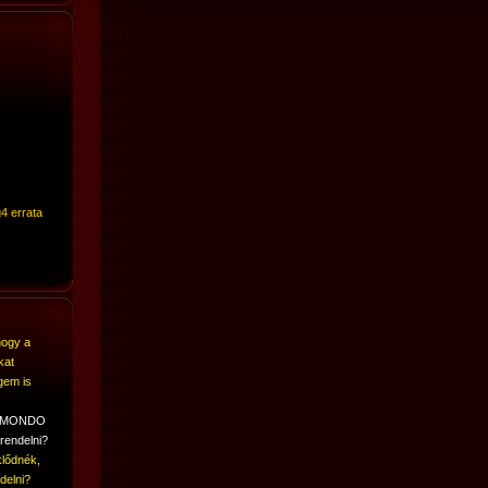
4 errata
hogy a
kat
gem is
A MONDO
rendelni?
lődnék,
delni?