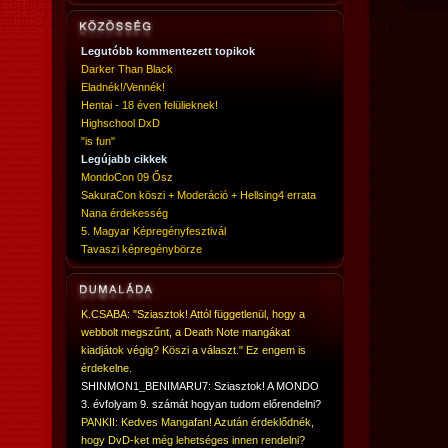
Legutóbb kommentezett topikok
Darker Than Black
Eladnék!/Vennék!
Hentai - 18 éven felülieknek!
Highschool DxD
"is fun"
Legújabb cikkek
MondoCon 09 Ősz
SakuraCon köszi + Moderáció + Hellsing4 errata
Nana érdekesség
5. Magyar Képregényfesztivál
Tavaszi képregénybörze
K.CSABA: "Sziasztok! Attól függetlenül, hogy a
webbolt megszűnt, a Death Note mangákat
kiadjátok végig? Köszi a választ." Ez engem is
érdekelne.
SHINMON1_BENIMARU7: Sziasztok! A MONDO
3. évfolyam 9. számát hogyan tudom előrendelni?
PANKII: Kedves Mangafan! Azután érdeklődnék,
hogy DvD-ket még lehetséges innen rendelni?