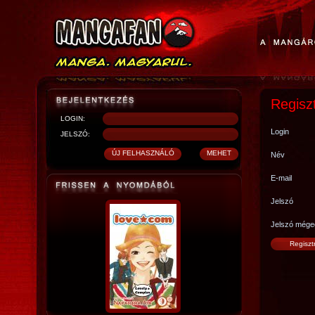
Regisz
LOGIN:
Login
JELSZÓ:
Név
E-mail
Jelszó
Jelszó mége