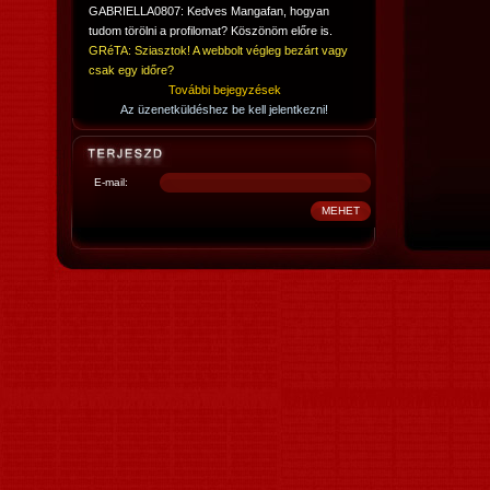
GABRIELLA0807: Kedves Mangafan, hogyan
tudom törölni a profilomat? Köszönöm előre is.
GRéTA: Sziasztok! A webbolt végleg bezárt vagy
csak egy időre?
További bejegyzések
Az üzenetküldéshez be kell jelentkezni!
E-mail: