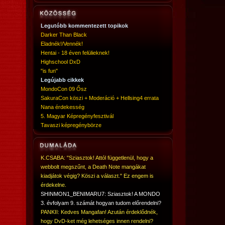
Legutóbb kommentezett topikok
Darker Than Black
Eladnék!/Vennék!
Hentai - 18 éven felülieknek!
Highschool DxD
"is fun"
Legújabb cikkek
MondoCon 09 Ősz
SakuraCon köszi + Moderáció + Hellsing4 errata
Nana érdekesség
5. Magyar Képregényfesztivál
Tavaszi képregénybörze
K.CSABA: "Sziasztok! Attól függetlenül, hogy a
webbolt megszűnt, a Death Note mangákat
kiadjátok végig? Köszi a választ." Ez engem is
érdekelne.
SHINMON1_BENIMARU7: Sziasztok! A MONDO
3. évfolyam 9. számát hogyan tudom előrendelni?
PANKII: Kedves Mangafan! Azután érdeklődnék,
hogy DvD-ket még lehetséges innen rendelni?