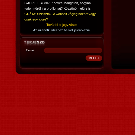
GABRIELLA0807: Kedves Mangafan, hogyan
tudom törölni a profilomat? Köszönöm előre is.
GRéTA: Sziasztok! A webbolt végleg bezárt vagy
csak egy időre?
További bejegyzések
Az üzenetküldéshez be kell jelentkezni!
E-mail: