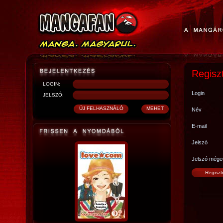
Regisz
LOGIN:
Login
JELSZÓ:
Név
E-mail
Jelszó
Jelszó mége