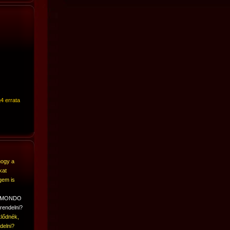
4 errata
hogy a
kat
gem is
A MONDO
rendelni?
lődnék,
delni?