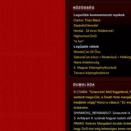
Legutóbb kommentezett topikok
Darker Than Black
Eladnék!/Vennék!
Hentai - 18 éven felülieknek!
Highschool DxD
"is fun"
Legújabb cikkek
MondoCon 09 Ősz
SakuraCon köszi + Moderáció + Hellsing
Nana érdekesség
5. Magyar Képregényfesztivál
Tavaszi képregénybörze
K.CSABA: "Sziasztok! Attól függetlenül, 
webbolt megszűnt, a Death Note mangá
kiadjátok végig? Köszi a választ." Ez en
érdekelne.
SHINMON1_BENIMARU7: Sziasztok! 
3. évfolyam 9. számát hogyan tudom elő
PANKII: Kedves Mangafan! Azután érdek
hogy DvD-ket még lehetséges innen ren