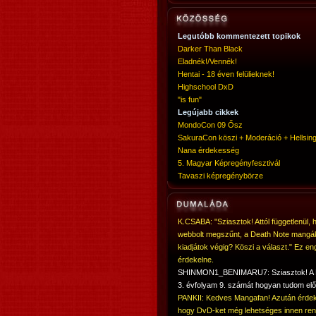
Legutóbb kommentezett topikok
Darker Than Black
Eladnék!/Vennék!
Hentai - 18 éven felülieknek!
Highschool DxD
"is fun"
Legújabb cikkek
MondoCon 09 Ősz
SakuraCon köszi + Moderáció + Hellsing
Nana érdekesség
5. Magyar Képregényfesztivál
Tavaszi képregénybörze
K.CSABA: "Sziasztok! Attól függetlenül, 
webbolt megszűnt, a Death Note mangá
kiadjátok végig? Köszi a választ." Ez en
érdekelne.
SHINMON1_BENIMARU7: Sziasztok! 
3. évfolyam 9. számát hogyan tudom elő
PANKII: Kedves Mangafan! Azután érdek
hogy DvD-ket még lehetséges innen ren