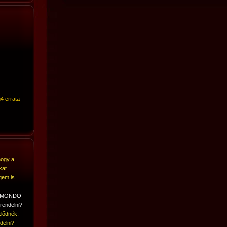
4 errata
hogy a
kat
gem is
A MONDO
rendelni?
lődnék,
delni?