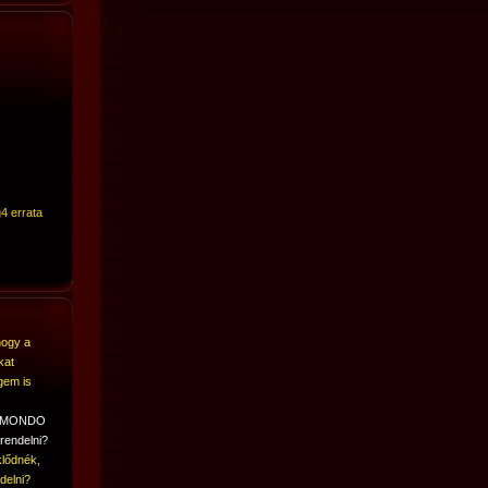
4 errata
hogy a
kat
gem is
A MONDO
rendelni?
lődnék,
delni?