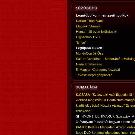
Legutóbb kommentezett topikok
Darker Than Black
Eladnék!/Vennék!
Hentai - 18 éven felülieknek!
Highschool DxD
"is fun"
Legújabb cikkek
MondoCon 09 Ősz
SakuraCon köszi + Moderáció + Hellsing
Nana érdekesség
5. Magyar Képregényfesztivál
Tavaszi képregénybörze
K.CSABA: "Sziasztok! Attól függetlenül, 
webbolt megszűnt, a Death Note mangá
kiadjátok végig? Köszi a választ." Ez en
érdekelne.
SHINMON1_BENIMARU7: Sziasztok! 
3. évfolyam 9. számát hogyan tudom elő
PANKII: Kedves Mangafan! Azután érdek
hogy DvD-ket még lehetséges innen ren