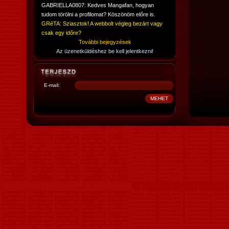
GABRIELLA0807: Kedves Mangafan, hogyan
tudom törölni a profilomat? Köszönöm előre is.
GRéTA: Sziasztok! A webbolt végleg bezárt vagy
csak egy időre?
További bejegyzések
Az üzenetküldéshez be kell jelentkezni!
E-mail: