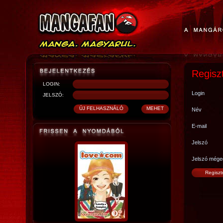
Regisz
LOGIN:
Login
JELSZÓ:
Név
E-mail
Jelszó
Jelszó mége