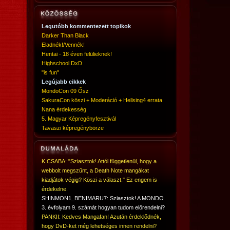
Legutóbb kommentezett topikok
Darker Than Black
Eladnék!/Vennék!
Hentai - 18 éven felülieknek!
Highschool DxD
"is fun"
Legújabb cikkek
MondoCon 09 Ősz
SakuraCon köszi + Moderáció + Hellsing4 errata
Nana érdekesség
5. Magyar Képregényfesztivál
Tavaszi képregénybörze
K.CSABA: "Sziasztok! Attól függetlenül, hogy a
webbolt megszűnt, a Death Note mangákat
kiadjátok végig? Köszi a választ." Ez engem is
érdekelne.
SHINMON1_BENIMARU7: Sziasztok! A MONDO
3. évfolyam 9. számát hogyan tudom előrendelni?
PANKII: Kedves Mangafan! Azután érdeklődnék,
hogy DvD-ket még lehetséges innen rendelni?