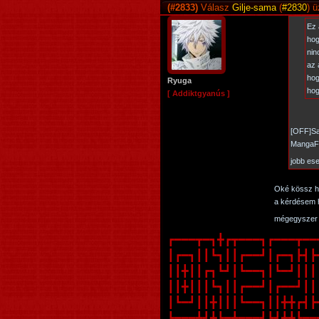
(#2833)
Válasz
Gilje-sama
(
#2830
) 
Ez 
hog
nin
az 
hog
Ryuga
hog
[ Addiktgyanús ]
[OFF]Sa
MangaFa
jobb ese
Oké kössz ho
a kérdésem h
mégegyszer 
┏━━━┳━┓╋┏┳━━━┓┏━━━┳━━┳━━
┃┏━┓┃┃┗┓┃┃┏━━┛┃┏━┓┣┫┣┫┏━
┃┃╋┃┃┏┓┗┛┃┗━━┓┃┗━┛┃┃┃┃┗━
┃┃╋┃┃┃┗┓┃┃┏━━┛┃┏━━┛┃┃┃┏━
┃┗━┛┃┃╋┃┃┃┗━━┓┃┃╋╋┏┫┣┫┗━
┗━━━┻┛╋┗━┻━━━┛┗┛╋╋┗━━┻━━