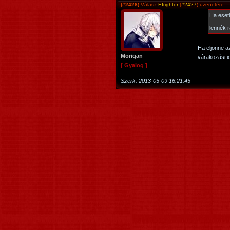
(#2428)
Válasz
Efrightor
(
#2427
) üzenetére
Ha eset
lennék 
Ha eljönne a
Morigan
várakozási i
[ Gyalog ]
Szerk:
2013-05-09 16:21:45