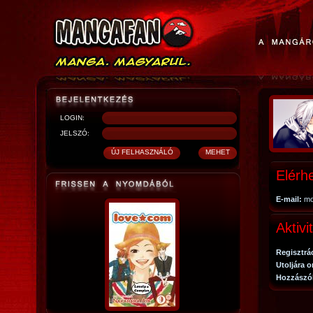
LOGIN:
JELSZÓ:
Elérh
E-mail:
mo
Aktivi
Regisztrá
Utoljára o
Hozzászó