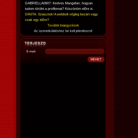
GABRIELLA0807: Kedves Mangafan, hogyan
tudom törölni a profilomat? Köszönöm előre is.
GRéTA: Sziasztok! A webbolt végleg bezárt vagy
csak egy időre?
További bejegyzések
Az üzenetküldéshez be kell jelentkezni!
E-mail: