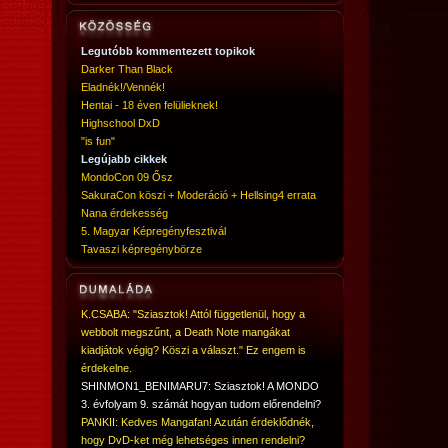
Legutóbb kommentezett topikok
Darker Than Black
Eladnék!/Vennék!
Hentai - 18 éven felülieknek!
Highschool DxD
"is fun"
Legújabb cikkek
MondoCon 09 Ősz
SakuraCon köszi + Moderáció + Hellsing4 errata
Nana érdekesség
5. Magyar Képregényfesztivál
Tavaszi képregénybörze
K.CSABA: "Sziasztok! Attól függetlenül, hogy a
webbolt megszűnt, a Death Note mangákat
kiadjátok végig? Köszi a választ." Ez engem is
érdekelne.
SHINMON1_BENIMARU7: Sziasztok! A MONDO
3. évfolyam 9. számát hogyan tudom előrendelni?
PANKII: Kedves Mangafan! Azután érdeklődnék,
hogy DvD-ket még lehetséges innen rendelni?