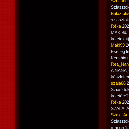
Szűcsné 
Sziasztok
Balaz oli
sziasztok
Réka
2021
MAKI99: n
kötetek 
Maki99
20
Esetleg l
Kenshin 
Rea_Nan
A NANA je
készlete
szala86
2
Sziasztok
kötetére?
Réka
2021
SZALAI A
Szalai An
Sziasztok
manga 1. 