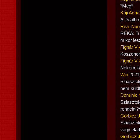
*Meg*
Koji Adriá
A Death n
Rea_Nan
RÉKA: Tud
mikor les
Fignár Vik
Koszonom
Fignár Vik
Nekem is 
Wei
2021.
Sziasztok
nem küldt
Dominik 
Sziasztok
rendelni?
Görbicz 
Sziasztok
vagy elad
Görbicz 