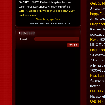
GABRIELLA0807: Kedves Mangafan, hogyan
Gulyás N
tudom törölni a profilomat? Köszönöm előre is.
Sziasztok
GRéTA: Sziasztok! A webbolt végleg bezárt vagy
happyf4c
csak egy időre?
A DN köte
További bejegyzések
Az üzenetküldéshez be kell jelentkezni!
Lingenbe
Kedves R
sorozat vo
E-mail:
Réka
2022
LINGENBE
Lingenbe
Sziasztok
7 kötet v
a leírásb
7000Ft va
Kiss Laur
Sziasztok
kötet?:)
U-B. Niki
Naruto je
U-B. Niki