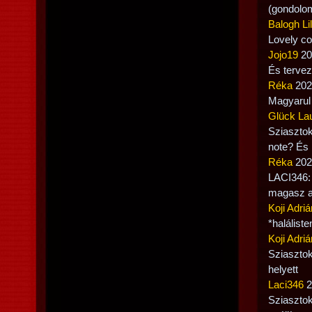
(gondolom
Balogh Lil
Lovely co
Jojo19
20
És tervez
Réka
2022
Magyarul 
Glück La
Sziasztok
note? És 
Réka
2022
LACI346: 
magasz a 
Koji Adriá
*haláliste
Koji Adriá
Sziasztok
helyett
Laci346
2
Sziasztok