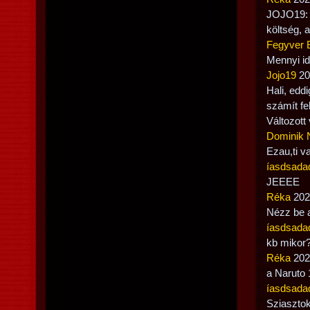
JOJO19: i
költség, 
Fegyver 
Mennyi id
Jojo19
20
Hali, edd
számít fe
Változott
Dominik 
Ezau,ti v
íasdsada
JEEEE
Réka
2022
Nézz be a
íasdsada
kb mikor
Réka
2022
a Naruto 
íasdsada
Sziasztok