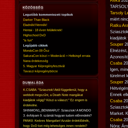
Réka
2022
TARSOLY 
Tarsoly L
Legutóbb kommentezett topikok
miért nin
Darker Than Black
Eladnék!/Vennék!
Ratku Ar
Hentai - 18 éven felülieknek!
Sziasztok
Highschool DxD
kiadjátok
"is fun"
Souper
20
Legújabb cikkek
Elnézést,
MondoCon 09 Ősz
SakuraCon köszi + Moderáció + Hellsing4 errata
Azonosít
Nana érdekesség
Csaba
20
5. Magyar Képregényfesztivál
Igen, min
Tavaszi képregénybörze
türelmet k
Souper
20
Hétvégén
K.CSABA: "Sziasztok! Attól függetlenül, hogy a
Ennek el
webbolt megszűnt, a Death Note mangákat
kiadjátok végig? Köszi a választ." Ez engem is
Csaba
20
érdekelne.
Sziasztok
SHINMON1_BENIMARU7: Sziasztok! A MONDO
Market. K
3. évfolyam 9. számát hogyan tudom előrendelni?
Csaba
20
PANKII: Kedves Mangafan! Azután érdeklődnék,
Nóra: Árn
hogy DvD-ket még lehetséges innen rendelni?