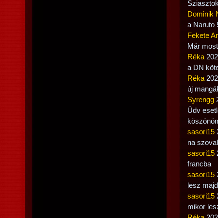
Sziasztok
Dominik 
a Naruto 
Fekete A
Már most 
Réka
2022
a DN köte
Réka
2022
új mangá
Syrengg
2
Üdv esetl
köszönö
sasori15
2
na szoval
sasori15
2
francba
sasori15
2
lesz majd
sasori15
2
mikor les
Réka
2022