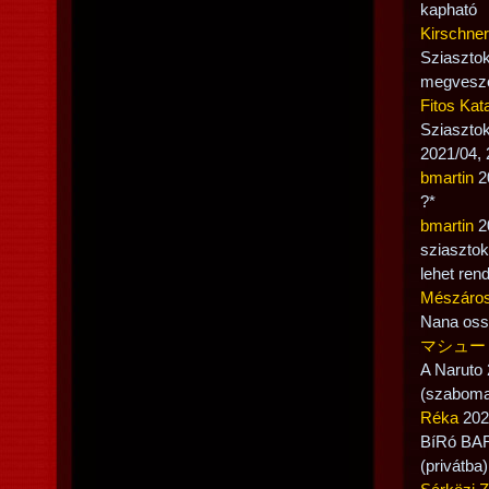
kapható
Kirschne
Sziasztok
megvesz
Fitos Kata
Sziasztok
2021/04,
bmartin
20
?*
bmartin
20
sziasztok
lehet ren
Mészáros
Nana oss
マシュー
A Naruto 
(szaboma
Réka
2021
BíRó BAR
(privátba)