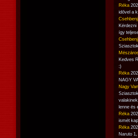
Réka
2021
idővel a 
Csehbenj
Kérdezni 
így telje
Csehbenj
Sziasztok
Mészáros
Kedves Ré
:)
Réka
2021
NAGY VAN
Nagy Van
Sziaszto
valakinek
lenne és 
Réka
2021
ismét ka
Réka
2021
Naruto 1,