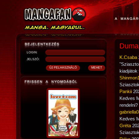
Duma
LOGIN:
K.Csaba
JELSZÓ:
"Sziaszto
kiadjátok
Shinmon
Sziaszto
Pankii
202
Kedves M
rendelni?
gabriella
Kedves Ma
Gréta
202
Sziasztok