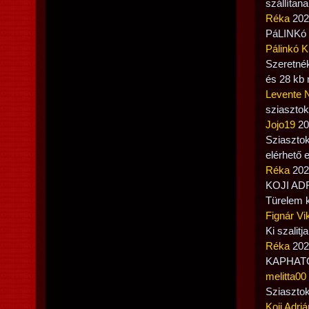
szállítan
Réka
2021
PáLINKó 
Pálinkó K
Szeretnék
és 28 kb 
Levente 
sziasztok
Jojo19
20
Sziasztok
elérhető 
Réka
2021
KOJI ADRI
Türelem 
Fignár Vik
Ki szalitj
Réka
2021
KAPHATÓ
melitta00
Sziasztok
Koji Adriá