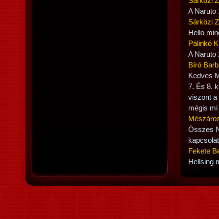
Sárközi 
A Naruto 
Sárközi 
Hello min
Pálinkó K
A Naruto 
Bíró Bar
Kedves Ma
7. És 8. k
viszont a
mégis mi
Mészáros
Összes N
kapcsolato
Fekete B
Hellsing 