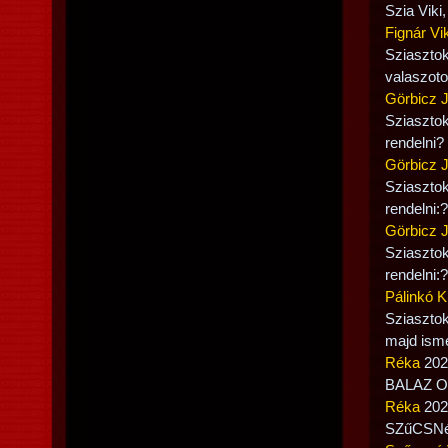
Szia Viki
Fignár Vik
Sziaszto
valaszoto
Görbicz 
Sziasztok
rendelni?
Görbicz 
Sziasztok
rendelni:?
Görbicz 
Sziasztok
rendelni:?
Pálinkó K
Sziasztok
majd ismé
Réka
2021
BALAZ OL
Réka
2021
SZűCSNé 