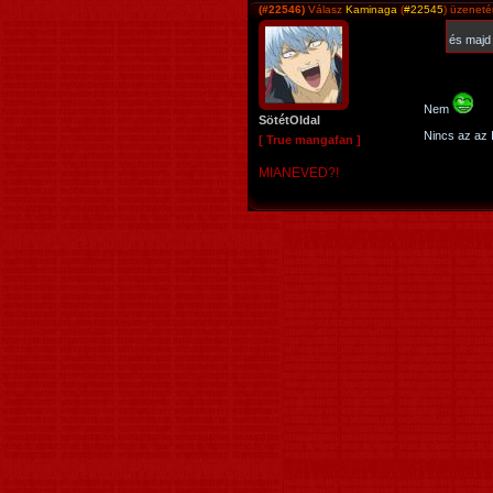
(#22546)
Válasz
Kaminaga
(
#22545
) üzeneté
és majd
Nem
SötétOldal
Nincs az az 
[ True mangafan ]
MIANEVED?!