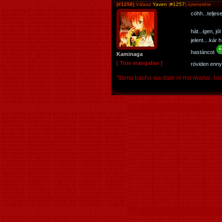
(#1258)
Válasz
Yaven
(
#1257
) üzenetére
cöhh...teljes
hát...igen, j
jelent....kár
hastáncot
Kaminaga
[ True mangafan ]
röviden enny
"Itamu basho wa dare ni mo iwanai, Iso