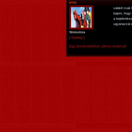
(#34)
valakit csak
bajom, hogy 
a bejelentkez
ugyanazzal a
Shimohira
[ Gyalog ]
Egy keménytetőset, jókora motorral!