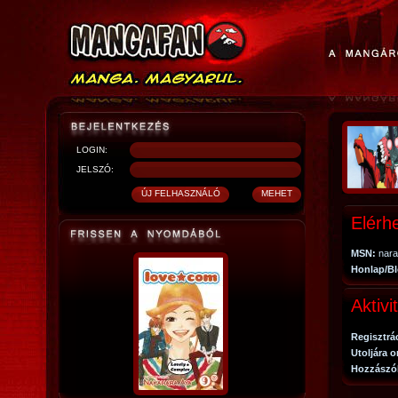
LOGIN:
JELSZÓ:
Elérh
MSN:
nara
Honlap/Bl
Aktivi
Regisztrá
Utoljára o
Hozzászó