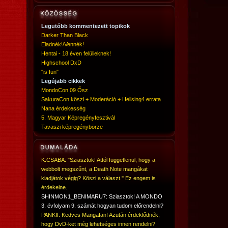
Legutóbb kommentezett topikok
Darker Than Black
Eladnék!/Vennék!
Hentai - 18 éven felülieknek!
Highschool DxD
"is fun"
Legújabb cikkek
MondoCon 09 Ősz
SakuraCon köszi + Moderáció + Hellsing4 errata
Nana érdekesség
5. Magyar Képregényfesztivál
Tavaszi képregénybörze
K.CSABA: "Sziasztok! Attól függetlenül, hogy a
webbolt megszűnt, a Death Note mangákat
kiadjátok végig? Köszi a választ." Ez engem is
érdekelne.
SHINMON1_BENIMARU7: Sziasztok! A MONDO
3. évfolyam 9. számát hogyan tudom előrendelni?
PANKII: Kedves Mangafan! Azután érdeklődnék,
hogy DvD-ket még lehetséges innen rendelni?