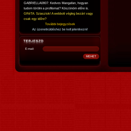
GABRIELLA0807: Kedves Mangafan, hogyan
tudom törölni a profilomat? Köszönöm előre is.
GRéTA: Sziasztok! A webbolt végleg bezárt vagy
csak egy időre?
További bejegyzések
Az üzenetküldéshez be kell jelentkezni!
E-mail: