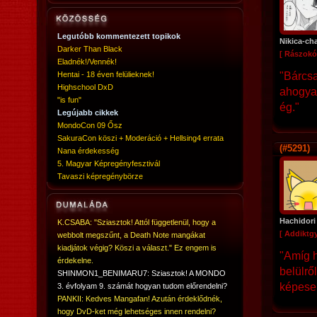
Legutóbb kommentezett topikok
Nikica-ch
Darker Than Black
[ Rászokó
Eladnék!/Vennék!
Hentai - 18 éven felülieknek!
"Bárcsa
Highschool DxD
ahogyan
"is fun"
ég."
Legújabb cikkek
MondoCon 09 Ősz
SakuraCon köszi + Moderáció + Hellsing4 errata
(#5291)
Nana érdekesség
5. Magyar Képregényfesztivál
Tavaszi képregénybörze
Hachidori
K.CSABA: "Sziasztok! Attól függetlenül, hogy a
[ Addiktg
webbolt megszűnt, a Death Note mangákat
kiadjátok végig? Köszi a választ." Ez engem is
"Amíg h
érdekelne.
belülről
SHINMON1_BENIMARU7: Sziasztok! A MONDO
képese
3. évfolyam 9. számát hogyan tudom előrendelni?
PANKII: Kedves Mangafan! Azután érdeklődnék,
hogy DvD-ket még lehetséges innen rendelni?