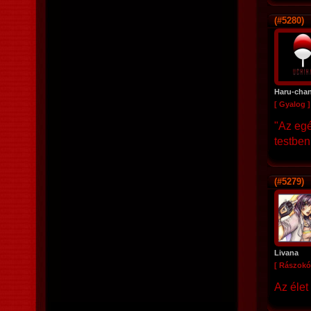
(#5280)
Haru-cha
[ Gyalog ]
"Az eg
testben
(#5279)
Livana
[ Rászokó
Az élet