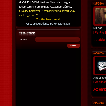
GABRIELLA0807: Kedves Mangafan, hogyan
(#5290)
tudom törölni a profilomat? Köszönöm előre is.
GRéTA: Sziasztok! A webbolt végleg bezárt vagy
csak egy időre?
További bejegyzések
Az üzenetküldéshez be kell jelentkezni!
Dinnaa
[ Gyalog ]
trouble 
E-mail:
(#5289)
Angel eye
[ Addiktg
Az embe
(#5288)