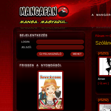
Fórum
>>
O
Szólán
LOGIN:
JELSZÓ:
(#5293)
Arran
[ Új arc ]
(#5292)