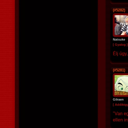
(#5282)
Natsuke
[ Gyalog ]
Élj úgy
(#5281)
Gilraen
[ Addiktg
"Van eg
ellen in