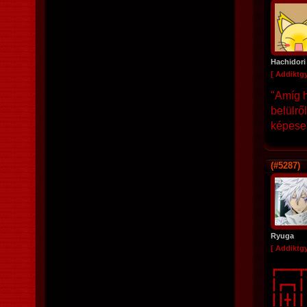
Hachidori
[ Addiktg
"Amíg h
belülről
képese
(#5287)
Ryuga
[ Addiktg
┏━━━┳━
┃┏━┓┃┃
┃┃╋┃┃┏