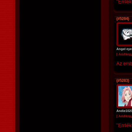
"Emléks
(#5284)
Angel eye
[ Addiktg
Az embe
(#5283)
Andie102
[ Addiktg
"Emléks