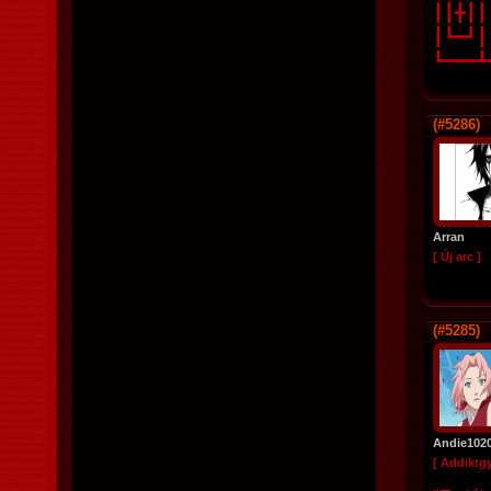
┃┃╋┃┃┃
┃┗━┛┃┃
┗━━━┻┛
(#5286)
Arran
[ Új arc ]
(#5285)
Andie102
[ Addiktg