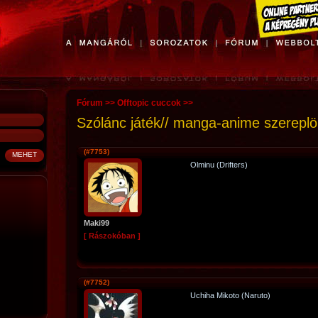
Fórum
>>
Offtopic cuccok
>>
Szólánc játék// manga-anime szereplö
(#7753)
Olminu (Drifters)
Maki99
[ Rászokóban ]
(#7752)
Uchiha Mikoto (Naruto)