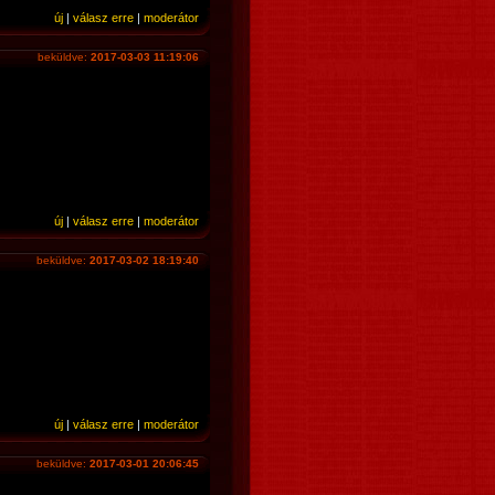
új
|
válasz erre
|
moderátor
beküldve:
2017-03-03 11:19:06
új
|
válasz erre
|
moderátor
beküldve:
2017-03-02 18:19:40
új
|
válasz erre
|
moderátor
beküldve:
2017-03-01 20:06:45