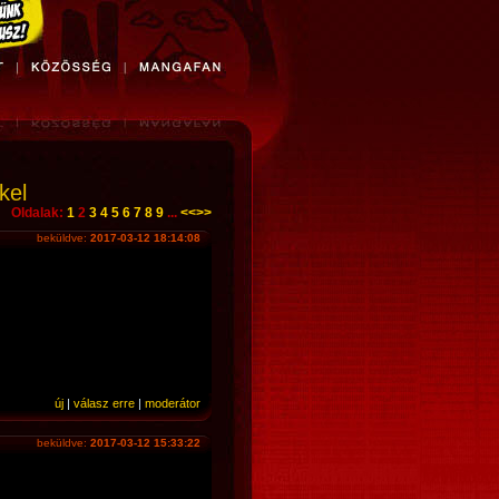
kel
Oldalak:
1
2
3
4
5
6
7
8
9
...
<<
>>
beküldve:
2017-03-12 18:14:08
új
|
válasz erre
|
moderátor
beküldve:
2017-03-12 15:33:22