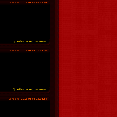
beküldve:
2017-03-05 01:27:10
új
|
válasz erre
|
moderátor
beküldve:
2017-03-03 20:23:46
új
|
válasz erre
|
moderátor
beküldve:
2017-03-03 19:52:34