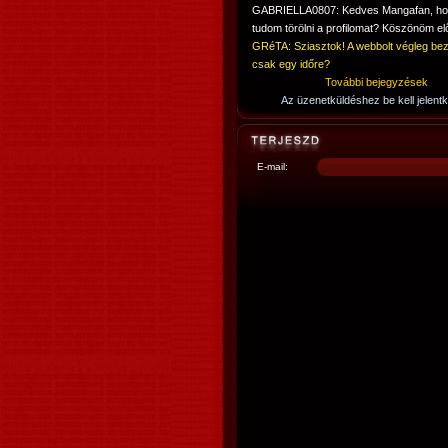
GABRIELLA0807: Kedves Mangafan, h
tudom törölni a profilomat? Köszönöm elő
GRéTA: Sziasztok! A webbolt végleg bez
csak egy időre?
További bejegyzések
Az üzenetküldéshez be kell jelentk
E-mail: