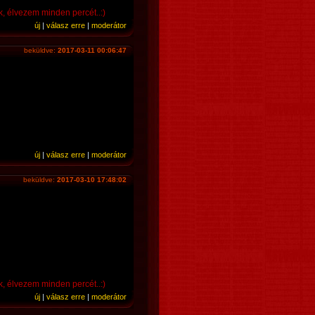
 élvezem minden percét..:)
új
|
válasz erre
|
moderátor
beküldve:
2017-03-11 00:06:47
új
|
válasz erre
|
moderátor
beküldve:
2017-03-10 17:48:02
 élvezem minden percét..:)
új
|
válasz erre
|
moderátor