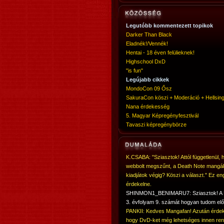
Legutóbb kommentezett topikok
Darker Than Black
Eladnék!/Vennék!
Hentai - 18 éven felülieknek!
Highschool DxD
"is fun"
Legújabb cikkek
MondoCon 09 Ősz
SakuraCon köszi + Moderáció + Hellsing
Nana érdekesség
5. Magyar Képregényfesztivál
Tavaszi képregénybörze
K.CSABA: "Sziasztok! Attól függetlenül, 
webbolt megszűnt, a Death Note mangá
kiadjátok végig? Köszi a választ." Ez en
érdekelne.
SHINMON1_BENIMARU7: Sziasztok! 
3. évfolyam 9. számát hogyan tudom elő
PANKII: Kedves Mangafan! Azután érdek
hogy DvD-ket még lehetséges innen ren