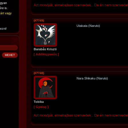
ogyan
Azt mondják, elmebajban szenvedek... De én nem szenvedek,
re is.
árt vagy
(#7749)
Utakata (Naruto)
ezni!
Barabás Kriszti
[ Addiktgyanús ]
(#7748)
Nara Shikaku (Naruto)
Tobika
[ Gyalog ]
Azt mondják, elmebajban szenvedek... De én nem szenvedek,