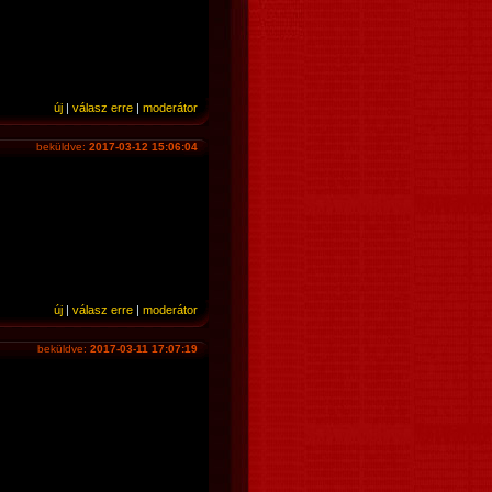
új
|
válasz erre
|
moderátor
beküldve:
2017-03-12 15:06:04
új
|
válasz erre
|
moderátor
beküldve:
2017-03-11 17:07:19