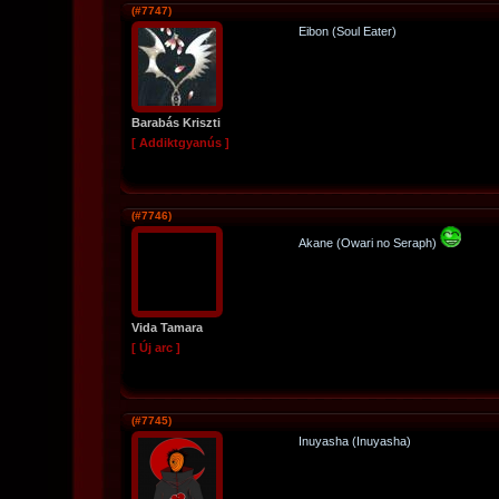
(#7747)
Eibon (Soul Eater)
Barabás Kriszti
[ Addiktgyanús ]
(#7746)
Akane (Owari no Seraph)
Vida Tamara
[ Új arc ]
(#7745)
Inuyasha (Inuyasha)