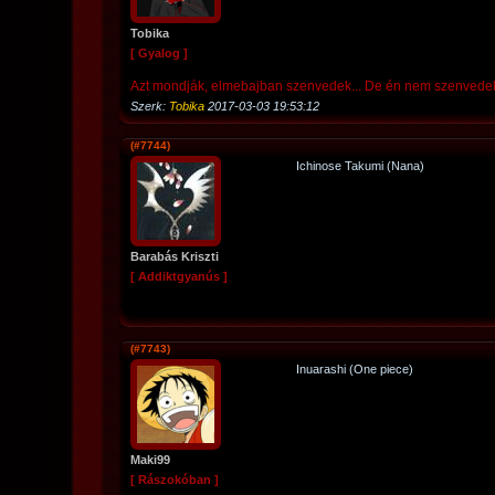
Tobika
[ Gyalog ]
Azt mondják, elmebajban szenvedek... De én nem szenvedek,
Szerk:
Tobika
2017-03-03 19:53:12
(#7744)
Ichinose Takumi (Nana)
Barabás Kriszti
[ Addiktgyanús ]
(#7743)
Inuarashi (One piece)
Maki99
[ Rászokóban ]