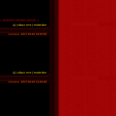
 élvezem minden percét..:)
új
|
válasz erre
|
moderátor
beküldve:
2017-03-03 18:53:53
új
|
válasz erre
|
moderátor
beküldve:
2017-03-03 13:24:43