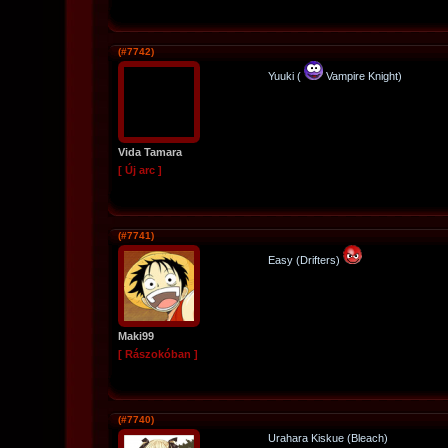
(#7742)
Yuuki (
Vampire Knight)
Vida Tamara
[ Új arc ]
(#7741)
Easy (Drifters)
Maki99
[ Rászokóban ]
(#7740)
Urahara Kiskue (Bleach)