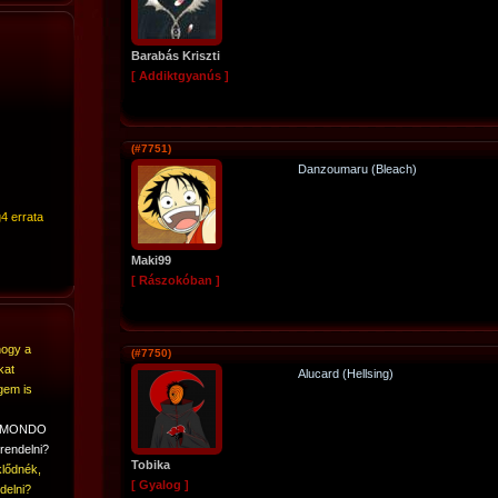
Barabás Kriszti
[ Addiktgyanús ]
(#7751)
Danzoumaru (Bleach)
4 errata
Maki99
[ Rászokóban ]
hogy a
(#7750)
kat
Alucard (Hellsing)
gem is
A MONDO
rendelni?
Tobika
lődnék,
[ Gyalog ]
delni?