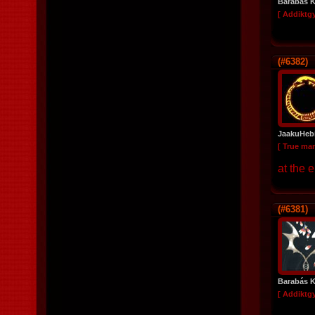
Barabás K
[ Addiktg
(#6382)
JaakuHeb
[ True ma
at the 
(#6381)
Barabás K
[ Addiktg