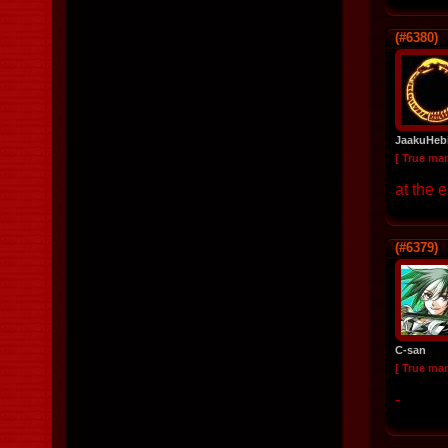
(#6380)
JaakuHeb
[ True ma
at the 
(#6379)
C-san
[ True ma
-