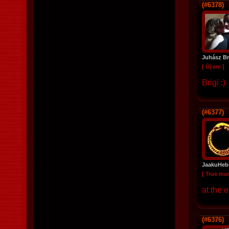
(#6378)
Juhász Br
[ Új arc ]
Brigi :)
(#6377)
JaakuHeb
[ True ma
at the 
(#6376)