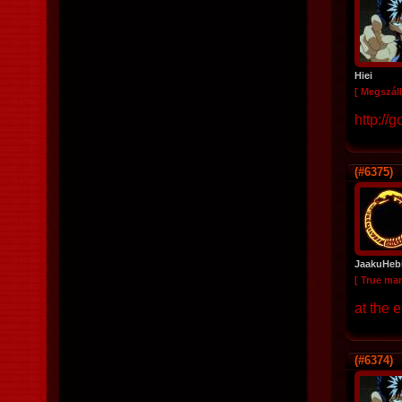
Hiei
[ Megszáll
http://
(#6375)
JaakuHeb
[ True ma
at the 
(#6374)