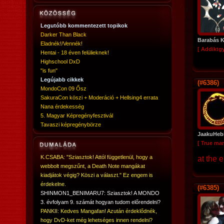
Legutóbb kommentezett topikok
Darker Than Black
Barabás K
Eladnék!/Vennék!
[ Addiktg
Hentai - 18 éven felülieknek!
Highschool DxD
"is fun"
Legújabb cikkek
(#6386)
MondoCon 09 Ősz
SakuraCon köszi + Moderáció + Hellsing4 errata
Nana érdekesség
5. Magyar Képregényfesztivál
Tavaszi képregénybörze
JaakuHeb
[ True ma
K.CSABA: "Sziasztok! Attól függetlenül, hogy a
at the 
webbolt megszűnt, a Death Note mangákat
kiadjátok végig? Köszi a választ." Ez engem is
érdekelne.
(#6385)
SHINMON1_BENIMARU7: Sziasztok! A MONDO
3. évfolyam 9. számát hogyan tudom előrendelni?
PANKII: Kedves Mangafan! Azután érdeklődnék,
hogy DvD-ket még lehetséges innen rendelni?