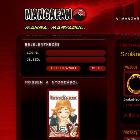
Fórum
>>
O
Szólán
LOGIN:
JELSZÓ:
(#6388)
JaakuHeb
[ True ma
at the 
(#6387)