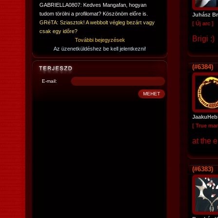
GABRIELLA0807: Kedves Mangafan, hogyan
tudom törölni a profilomat? Köszönöm előre is.
Juhász Br
GRéTA: Sziasztok! A webbolt végleg bezárt vagy
[ Új arc ]
csak egy időre?
Brigi :)
További bejegyzések
Az üzenetküldéshez be kell jelentkezni!
(#6384)
E-mail:
JaakuHeb
[ True ma
at the 
(#6383)