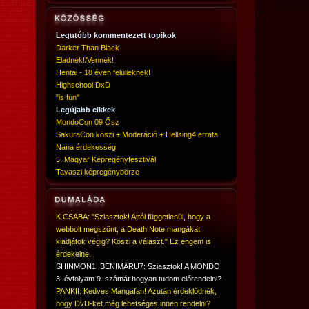
Legutóbb kommentezett topikok
Darker Than Black
Eladnék!/Vennék!
Hentai - 18 éven felülieknek!
Highschool DxD
"is fun"
Legújabb cikkek
MondoCon 09 Ősz
SakuraCon köszi + Moderáció + Hellsing4 errata
Nana érdekesség
5. Magyar Képregényfesztivál
Tavaszi képregénybörze
K.CSABA: "Sziasztok! Attól függetlenül, hogy a
webbolt megszűnt, a Death Note mangákat
kiadjátok végig? Köszi a választ." Ez engem is
érdekelne.
SHINMON1_BENIMARU7: Sziasztok! A MONDO
3. évfolyam 9. számát hogyan tudom előrendelni?
PANKII: Kedves Mangafan! Azután érdeklődnék,
hogy DvD-ket még lehetséges innen rendelni?