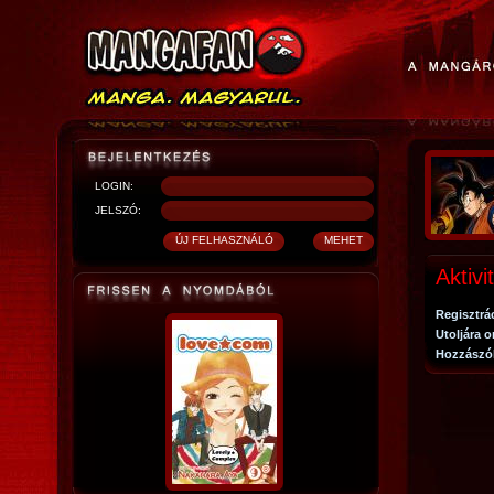
LOGIN:
JELSZÓ:
Aktivi
Regisztrá
Utoljára o
Hozzászó