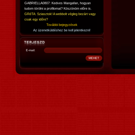
GABRIELLA0807: Kedves Mangafan, hogyan
tudom törölni a profilomat? Köszönöm előre is.
GRéTA: Sziasztok! A webbolt végleg bezárt vagy
csak egy időre?
További bejegyzések
Az üzenetküldéshez be kell jelentkezni!
E-mail: