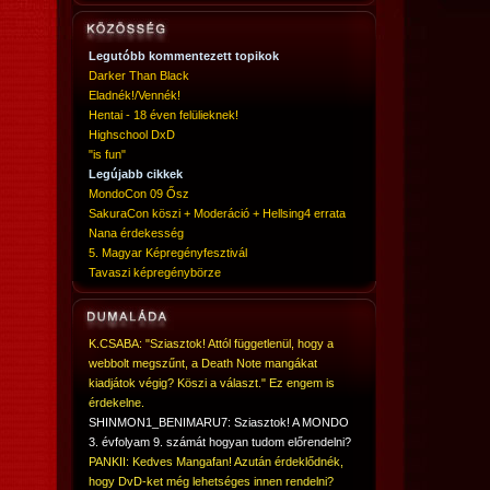
Legutóbb kommentezett topikok
Darker Than Black
Eladnék!/Vennék!
Hentai - 18 éven felülieknek!
Highschool DxD
"is fun"
Legújabb cikkek
MondoCon 09 Ősz
SakuraCon köszi + Moderáció + Hellsing4 errata
Nana érdekesség
5. Magyar Képregényfesztivál
Tavaszi képregénybörze
K.CSABA: "Sziasztok! Attól függetlenül, hogy a
webbolt megszűnt, a Death Note mangákat
kiadjátok végig? Köszi a választ." Ez engem is
érdekelne.
SHINMON1_BENIMARU7: Sziasztok! A MONDO
3. évfolyam 9. számát hogyan tudom előrendelni?
PANKII: Kedves Mangafan! Azután érdeklődnék,
hogy DvD-ket még lehetséges innen rendelni?