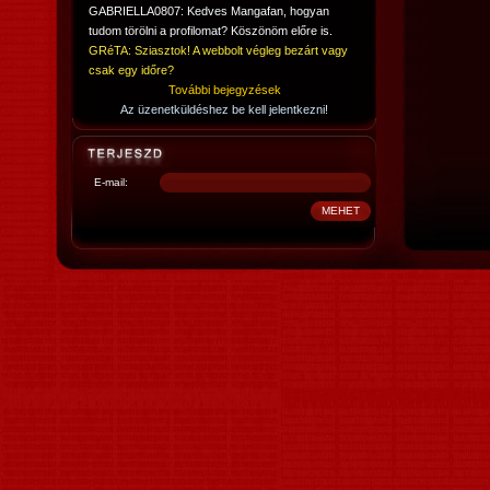
GABRIELLA0807: Kedves Mangafan, hogyan
tudom törölni a profilomat? Köszönöm előre is.
GRéTA: Sziasztok! A webbolt végleg bezárt vagy
csak egy időre?
További bejegyzések
Az üzenetküldéshez be kell jelentkezni!
E-mail: