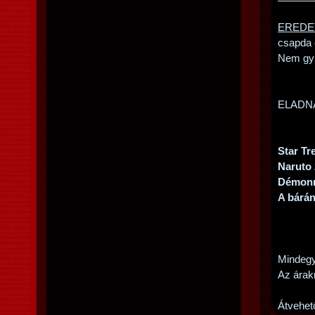
EREDET
csapda 
Nem gyűr
ELADN
Star Tr
Naruto 
Démonn
A bárán
Mindeg
Az árak
Átvehet