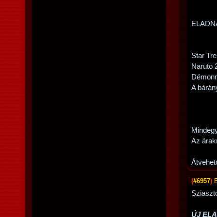
ELADN
Star Tr
Naruto 
Démonn
A bárán
Mindegy
Az árak
Átvehet
(
#6957
)
Sziaszt
ÚJ EL