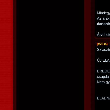
Mindegy
Az árak
danoni
Átvehet
(
#7034
)
Sziaszto
ÚJ EL
EREDETI
csapda 
Nem gyűr
ELADN