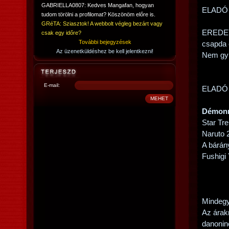
GABRIELLA0807: Kedves Mangafan, hogyan
ELADÓ
tudom törölni a profilomat? Köszönöm előre is.
GRéTA: Sziasztok! A webbolt végleg bezárt vagy
EREDETI
csak egy időre?
További bejegyzések
csapda 
Az üzenetküldéshez be kell jelentkezni!
Nem gyűr
E-mail:
ELADÓ
Démonn
Star Tr
Naruto 
A bárán
Fushigi 
Mindegy
Az árak
danonin