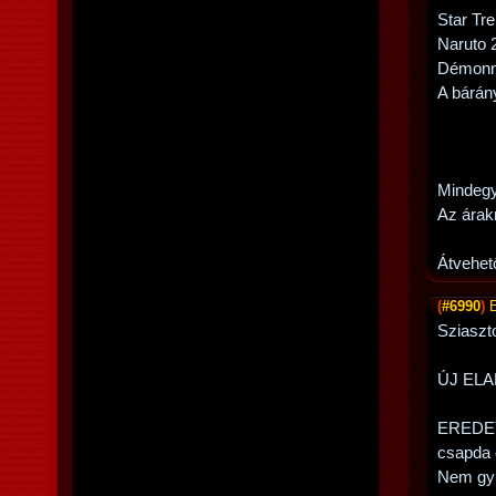
Star Tr
Naruto 
Démonn
A bárán
Mindegy
Az árak
Átvehet
(
#6990
)
Sziaszto
ÚJ EL
EREDETI
csapda 
Nem gyűr