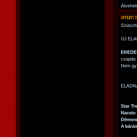
Átvehet
(
#7127
)
Sziaszt
ÚJ EL
EREDET
csapda 
Nem gyűr
ELADN
Star Tr
Naruto 
Démonn
A bárán