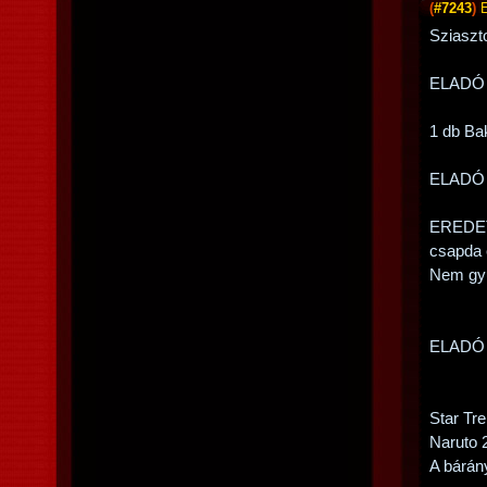
(
#7243
)
Sziaszt
ELADÓ
1 db Ba
ELADÓ
EREDETI
csapda 
Nem gyűr
ELADÓ
Star Tr
Naruto 
A bárán