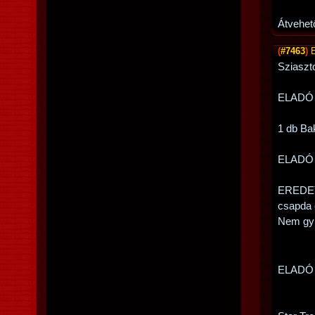
Átvehet
(
#7463
)
Sziaszto
ELADÓ
1 db Ba
ELADÓ
EREDETI
csapda 
Nem gyűr
ELADÓ