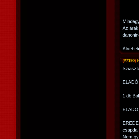
Mindegy
Az árak
danonin
Átvehet
(
#7190
)
Sziaszt
ELADÓ
1 db Ba
ELADÓ
EREDETI
csapda 
Nem gyűr