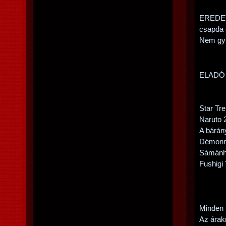
EREDETI
csapda 
Nem gyűr
ELADÓ 
Star Tr
Naruto 
A bárán
Démonn
Sámánh
Fushigi
Minden 
Az árak