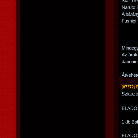
Star Tr
Naruto 
A bárán
Fushigi 
Mindegy
Az árak
danonin
Átvehet
(
#7372
)
Sziaszto
ELADÓ
1 db Ba
ELADÓ