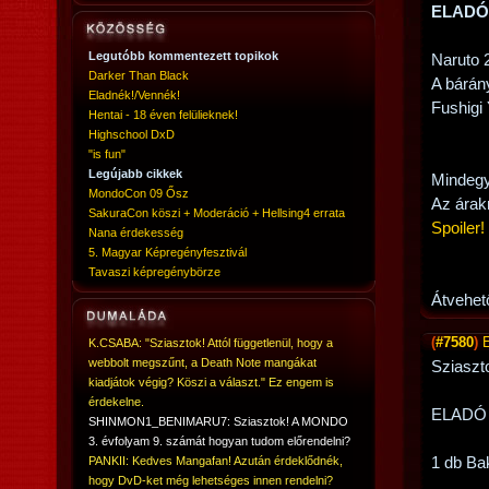
ELADÓ
Legutóbb kommentezett topikok
Naruto 
Darker Than Black
A bárán
Eladnék!/Vennék!
Fushigi 
Hentai - 18 éven felülieknek!
Highschool DxD
"is fun"
Legújabb cikkek
Mindegy
MondoCon 09 Ősz
Az árak
SakuraCon köszi + Moderáció + Hellsing4 errata
Spoiler!
Nana érdekesség
5. Magyar Képregényfesztivál
Tavaszi képregénybörze
Átvehe
(
#7580
)
K.CSABA: "Sziasztok! Attól függetlenül, hogy a
webbolt megszűnt, a Death Note mangákat
Sziaszto
kiadjátok végig? Köszi a választ." Ez engem is
érdekelne.
ELADÓ
SHINMON1_BENIMARU7: Sziasztok! A MONDO
3. évfolyam 9. számát hogyan tudom előrendelni?
PANKII: Kedves Mangafan! Azután érdeklődnék,
1 db Ba
hogy DvD-ket még lehetséges innen rendelni?