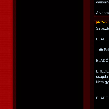
danonin
Átvehet
(
#7357
)
Sziaszt
ELADÓ
1 db Ba
ELADÓ
EREDETI
csapda 
Nem gyűr
ELADÓ