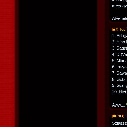
megegye
Átvehet
(
#7
)
Top 
1. Edog
2. Hino 
3. Saga
4. D (V
5. Alluc
6. Inuy
7. Sawam
8. Guts
9. Geor
10. Hie
Aww....
(
#6703
)
Sziaszt