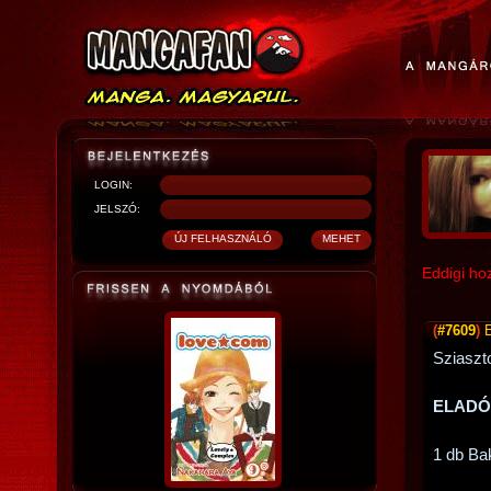
LOGIN:
JELSZÓ:
Eddigi ho
(
#7609
)
Sziasz
ELADÓ
1 db Ba