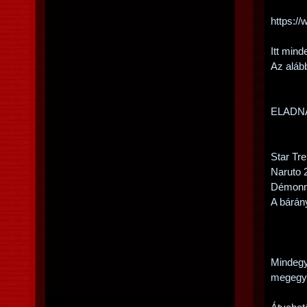
https:/
Itt mind
Az aláb
ELADN
Star Tr
Naruto 
Démonn
A bárán
Mindegy
megegye