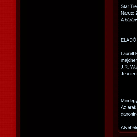
Star Tr
Naruto 
A bárán
ELADÓ V
Laurell
majdne
J.R. Wa
Jeanien
Mindegy
Az árak
danonin
Átvehet