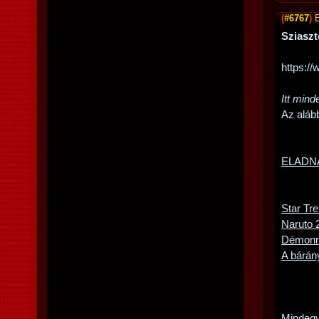
(
#6767
)
Sziaszt
https:/
Itt mind
Az aláb
ELADN
Star Tr
Naruto 
Démonn
A bárán
Mindegy