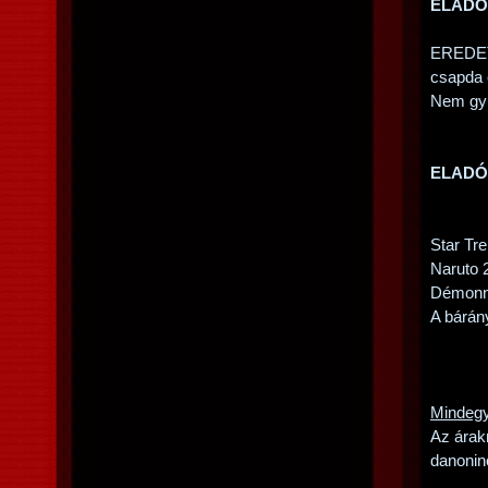
ELADÓ
EREDETI
csapda 
Nem gyűr
ELADÓ
Star Tr
Naruto 
Démonn
A bárán
Mindegy
Az árak
danonin