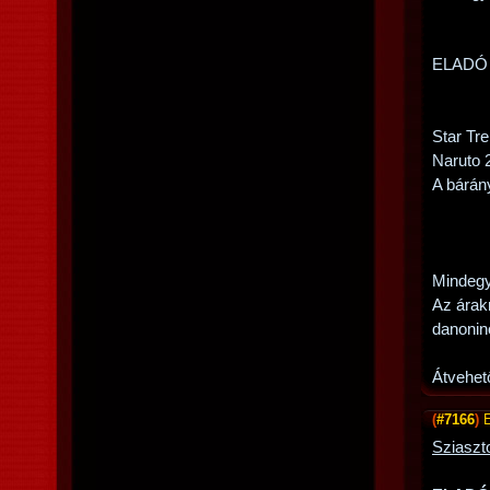
ELADÓ
Star Tr
Naruto 
A bárán
Mindegy
Az árak
danonin
Átvehet
(
#7166
)
Sziaszt