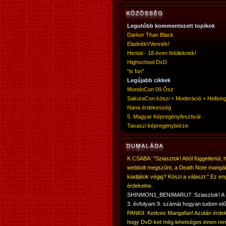
Legutóbb kommentezett topikok
Darker Than Black
Eladnék!/Vennék!
Hentai - 18 éven felülieknek!
Highschool DxD
"is fun"
Legújabb cikkek
MondoCon 09 Ősz
SakuraCon köszi + Moderáció + Hellsing
Nana érdekesség
5. Magyar Képregényfesztivál
Tavaszi képregénybörze
K.CSABA: "Sziasztok! Attól függetlenül, 
webbolt megszűnt, a Death Note mangá
kiadjátok végig? Köszi a választ." Ez en
érdekelne.
SHINMON1_BENIMARU7: Sziasztok! 
3. évfolyam 9. számát hogyan tudom elő
PANKII: Kedves Mangafan! Azután érdek
hogy DvD-ket még lehetséges innen ren