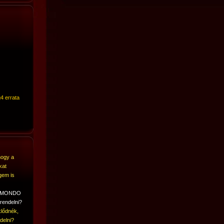
4 errata
hogy a
kat
gem is
A MONDO
rendelni?
lődnék,
delni?