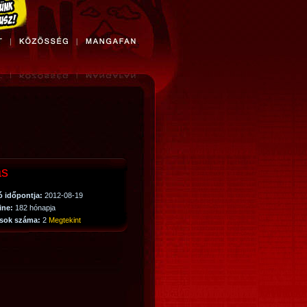
ás
ó időpontja:
2012-08-19
line:
182 hónapja
sok száma:
2
Megtekint