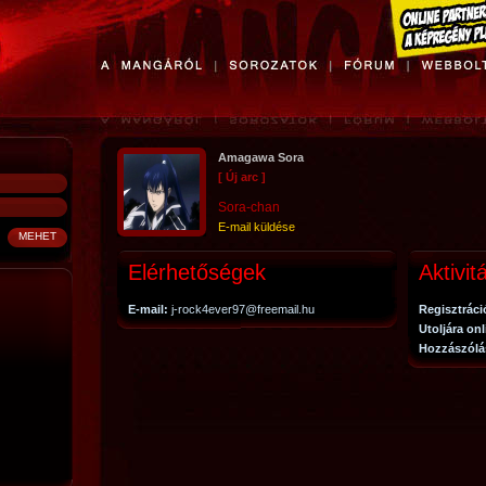
Amagawa Sora
[ Új arc ]
Sora-chan
E-mail küldése
Elérhetőségek
Aktivit
E-mail:
j-rock4ever97@freemail.hu
Regisztráci
Utoljára on
Hozzászólá