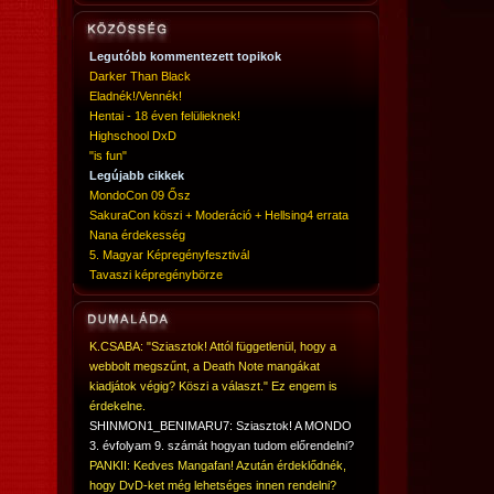
Legutóbb kommentezett topikok
Darker Than Black
Eladnék!/Vennék!
Hentai - 18 éven felülieknek!
Highschool DxD
"is fun"
Legújabb cikkek
MondoCon 09 Ősz
SakuraCon köszi + Moderáció + Hellsing4 errata
Nana érdekesség
5. Magyar Képregényfesztivál
Tavaszi képregénybörze
K.CSABA: "Sziasztok! Attól függetlenül, hogy a
webbolt megszűnt, a Death Note mangákat
kiadjátok végig? Köszi a választ." Ez engem is
érdekelne.
SHINMON1_BENIMARU7: Sziasztok! A MONDO
3. évfolyam 9. számát hogyan tudom előrendelni?
PANKII: Kedves Mangafan! Azután érdeklődnék,
hogy DvD-ket még lehetséges innen rendelni?