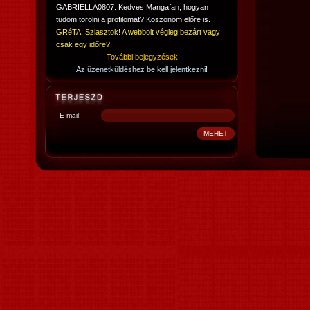
GABRIELLA0807: Kedves Mangafan, hogyan
tudom törölni a profilomat? Köszönöm előre is.
GRéTA: Sziasztok! A webbolt végleg bezárt vagy
csak egy időre?
További bejegyzések
Az üzenetküldéshez be kell jelentkezni!
E-mail: