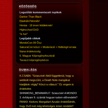
Legutóbb kommentezett topikok
Darker Than Black
Eladnék!/Vennék!
Hentai - 18 éven felülieknek!
Highschool DxD
"is fun"
Legújabb cikkek
MondoCon 09 Ősz
SakuraCon köszi + Moderáció + Hellsing4 errata
Nana érdekesség
5. Magyar Képregényfesztivál
Tavaszi képregénybörze
K.CSABA: "Sziasztok! Attól függetlenül, hogy a
webbolt megszűnt, a Death Note mangákat
kiadjátok végig? Köszi a választ." Ez engem is
érdekelne.
SHINMON1_BENIMARU7: Sziasztok! A MONDO
3. évfolyam 9. számát hogyan tudom előrendelni?
PANKII: Kedves Mangafan! Azután érdeklődnék,
hogy DvD-ket még lehetséges innen rendelni?