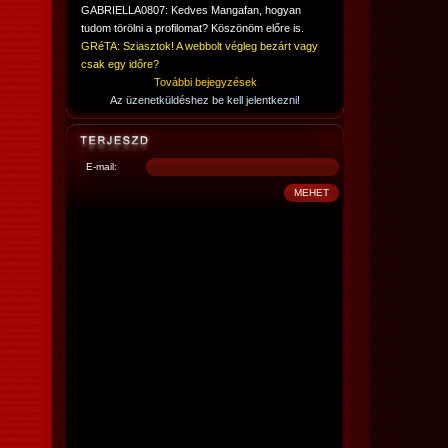
GABRIELLA0807: Kedves Mangafan, hogyan
tudom törölni a profilomat? Köszönöm előre is.
GRéTA: Sziasztok! A webbolt végleg bezárt vagy
csak egy időre?
További bejegyzések
Az üzenetküldéshez be kell jelentkezni!
E-mail: