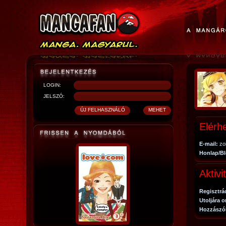
LOGIN:
JELSZÓ:
Elérh
E-mail:
zo
Honlap/Bl
Aktivi
Regisztrá
Utoljára o
Hozzászó