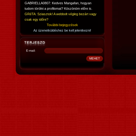
GABRIELLA0807: Kedves Mangafan, hogyan
tudom törölni a profilomat? Köszönöm előre is.
GRéTA: Sziasztok! A webbolt végleg bezárt vagy
csak egy időre?
További bejegyzések
Az üzenetküldéshez be kell jelentkezni!
E-mail: