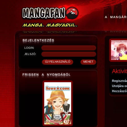
LOGIN:
JELSZÓ:
Aktivi
Regisztrá
Utoljára o
Hozzászó