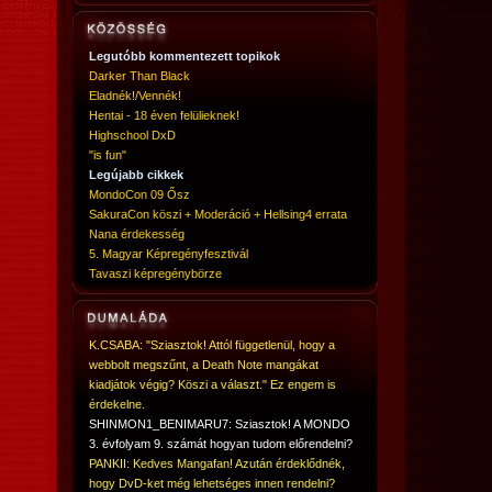
Legutóbb kommentezett topikok
Darker Than Black
Eladnék!/Vennék!
Hentai - 18 éven felülieknek!
Highschool DxD
"is fun"
Legújabb cikkek
MondoCon 09 Ősz
SakuraCon köszi + Moderáció + Hellsing4 errata
Nana érdekesség
5. Magyar Képregényfesztivál
Tavaszi képregénybörze
K.CSABA: "Sziasztok! Attól függetlenül, hogy a
webbolt megszűnt, a Death Note mangákat
kiadjátok végig? Köszi a választ." Ez engem is
érdekelne.
SHINMON1_BENIMARU7: Sziasztok! A MONDO
3. évfolyam 9. számát hogyan tudom előrendelni?
PANKII: Kedves Mangafan! Azután érdeklődnék,
hogy DvD-ket még lehetséges innen rendelni?